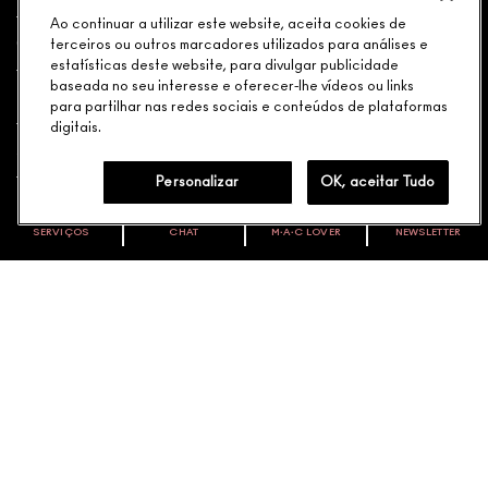
Ao continuar a utilizar este website, aceita cookies de
COMPRAS
terceiros ou outros marcadores utilizados para análises e
estatísticas deste website, para divulgar publicidade
baseada no seu interesse e oferecer-lhe vídeos ou links
PRECISA DE AJUDA?
para partilhar nas redes sociais e conteúdos de plataformas
digitais.
SOBRE A MARCA
Personalizar
OK, aceitar Tudo
SUA LOJA M•A•C
SERVIÇOS
CHAT
M∙A∙C LOVER
NEWSLETTER
VOCÊ É M·A·C LOVER?
CARTÃO PRESENTE M·A·C
Oficialize seu sentimento. Participe do nosso programa de
fidelidade e seja recompensado pelo seu amor -
SUA CONTA
começando com 10% de desconto na sua próxima compra.
JUNTE-SE AOS M·A·C LOVERS
CONECTAR