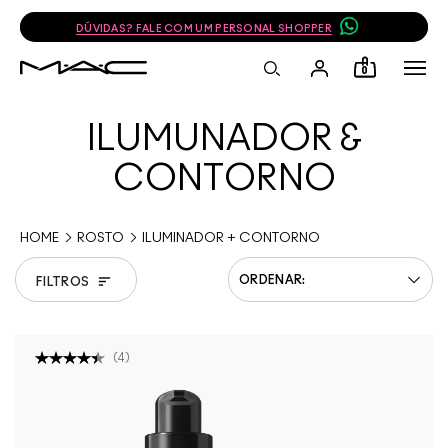
DÚVIDAS? FALE COM UM PERSONAL SHOPPER
0
ILUMUNADOR &
CONTORNO
HOME
ROSTO
ILUMINADOR + CONTORNO
FILTROS
(
4
)