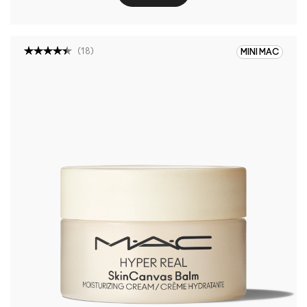
(
18
)
MINI MAC