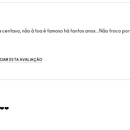
 centavo, não à toa é famoso há tantos anos...Não troco po
CIAR ESTA AVALIAÇÃO
️❤️❤️