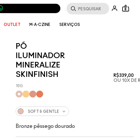
0
SERVIÇOS
OUTLET
M·A·CZINE
PÓ
ILUMINADOR
MINERALIZE
SKINFINISH
R$339,00
OU 10X DE 
10G
SOFT & GENTLE
Bronze pêssego dourado