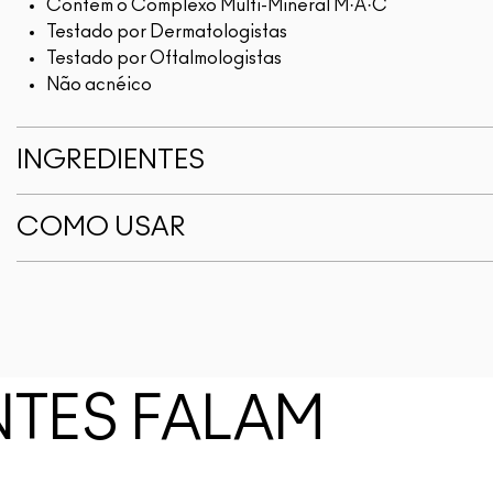
Contém o Complexo Multi-Mineral M·A·C
Testado por Dermatologistas
Testado por Oftalmologistas
Não acnéico
INGREDIENTES
COMO USAR
NTES FALAM