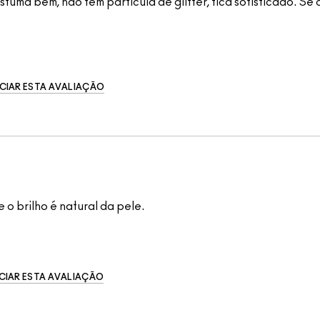
uma bem, não tem partícula de glitter, fica sofisticado. Se
CIAR ESTA AVALIAÇÃO
 o brilho é natural da pele.
CIAR ESTA AVALIAÇÃO