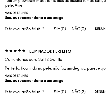
Tem um glow bem impactante mas ao mesmo tempo sútil, esf
pele. Amei.
MAIS DETALHES
Sim, eu recomendaria a um amigo
Esta avaliação foi útil?
0
0
DENUN
ILUMINADOR PERFEITO
Comentários para Soft & Gentle
Perfeito, fica lindo na pele, não faz um degrau, parece que
MAIS DETALHES
Sim, eu recomendaria a um amigo
Esta avaliação foi útil?
0
2
DENUN