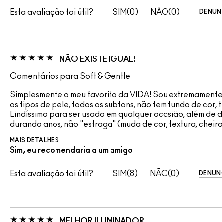
Esta avaliação foi útil?
0
0
DENUN
NÃO EXISTE IGUAL!
Comentários para Soft & Gentle
Simplesmente o meu favorito da VIDA! Sou extremamente 
os tipos de pele, todos os subtons, não tem fundo de cor,
Lindíssimo para ser usado em qualquer ocasião, além d
durando anos, não "estraga" (muda de cor, textura, cheiro,
MAIS DETALHES
Sim, eu recomendaria a um amigo
Esta avaliação foi útil?
8
0
DENUN
MELHOR ILUMINADOR