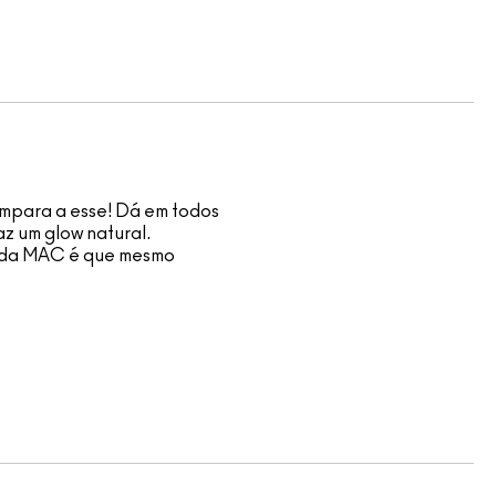
ompara a esse! Dá em todos
az um glow natural.
s da MAC é que mesmo