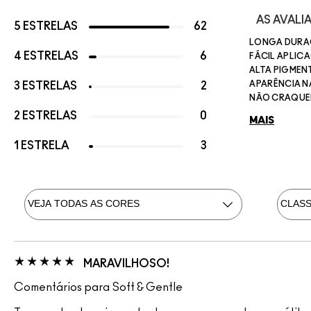
AS AVAL
5 ESTRELAS
62
LONGA DUR
4 ESTRELAS
6
FÁCIL APLIC
ALTA PIGME
APARÊNCIA 
3 ESTRELAS
2
NÃO CRAQUE
2 ESTRELAS
0
MAIS
1 ESTRELA
3
MARAVILHOSO!
Comentários para Soft & Gentle