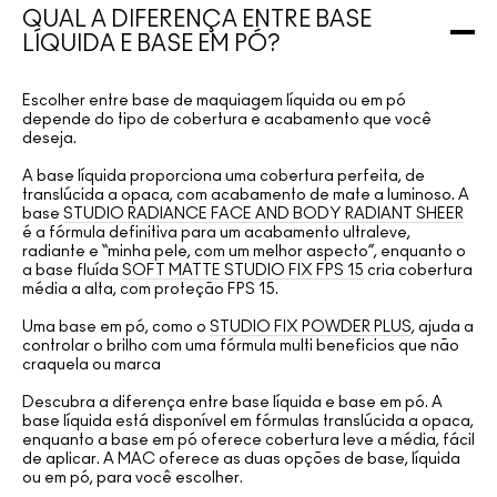
QUAL A DIFERENÇA ENTRE BASE
LÍQUIDA E BASE EM PÓ?
Escolher entre base de maquiagem líquida ou em pó
depende do tipo de cobertura e acabamento que você
deseja.
A base líquida proporciona uma cobertura perfeita, de
translúcida a opaca, com acabamento de mate a luminoso. A
base
STUDIO RADIANCE FACE AND BODY RADIANT SHEER
é a fórmula definitiva para um acabamento ultraleve,
radiante e “minha pele, com um melhor aspecto”, enquanto o
a base fluída
SOFT MATTE STUDIO FIX FPS 15
cria cobertura
média a alta, com proteção FPS 15.
Uma base em pó, como o
STUDIO FIX POWDER PLUS
, ajuda a
controlar o brilho com uma fórmula multi beneficios que não
craquela ou marca
Descubra a diferença entre base líquida e base em pó. A
base líquida está disponível em fórmulas translúcida a opaca,
enquanto a base em pó oferece cobertura leve a média, fácil
de aplicar. A MAC oferece as duas opções de base, líquida
ou em pó, para você escolher.