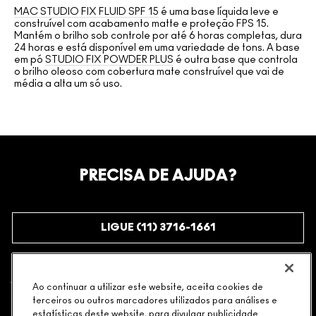
MAC STUDIO FIX FLUID SPF 15
é uma base líquida leve e
construível com acabamento matte e proteção FPS 15.
Mantém o brilho sob controle por até 6 horas completas, dura
24 horas e está disponível em uma variedade de tons. A base
em pó
STUDIO FIX POWDER PLUS
é outra base que controla
o brilho oleoso com cobertura mate construível que vai de
média a alta um só uso.
PRECISA DE AJUDA?
LIGUE (11) 3716-1661
Ao continuar a utilizar este website, aceita cookies de
COMPRAS
terceiros ou outros marcadores utilizados para análises e
estatísticas deste website, para divulgar publicidade