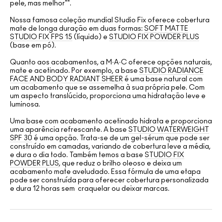
pele, mas melhor"".
Nossa famosa coleção mundial Studio Fix oferece cobertura
mate de longa duração em duas formas:
SOFT MATTE
STUDIO FIX FPS 15
(líquido) e
STUDIO FIX POWDER PLUS
(base em pó).
Quanto aos acabamentos, a M∙A∙C oferece opções naturais,
mate e acetinado. Por exemplo, a base
STUDIO RADIANCE
FACE AND BODY RADIANT SHEER
é uma base natural com
um acabamento que se assemelha à sua própria pele. Com
um aspecto translúcido, proporciona uma hidratação leve e
luminosa.
Uma base com acabamento acetinado hidrata e proporciona
uma aparência refrescante. A base
STUDIO WATERWEIGHT
SPF 30
é uma opção. Trata-se de um gel-sérum que pode ser
construído em camadas, variando de cobertura leve a média,
e dura o dia todo. Também temos a base
STUDIO FIX
POWDER PLUS
, que reduz o brilho oleoso e deixa um
acabamento mate aveludado. Essa fórmula de uma etapa
pode ser construída para oferecer cobertura personalizada
e dura 12 horas sem craquelar ou deixar marcas.