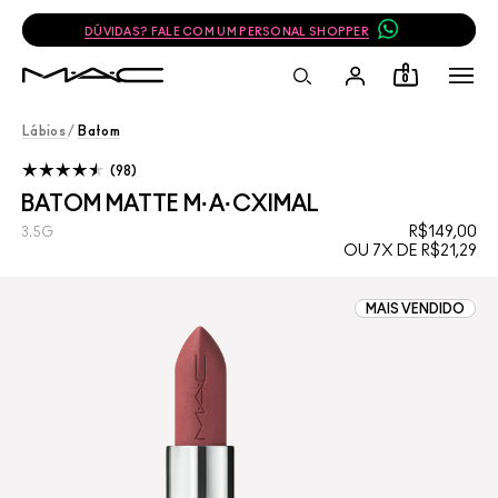
DÚVIDAS? FALE COM UM PERSONAL SHOPPER
0
Lábios
/
Batom
98
BATOM MATTE M·A·CXIMAL
R$149,00
3.5G
OU 7X DE R$21,29
MAIS VENDIDO