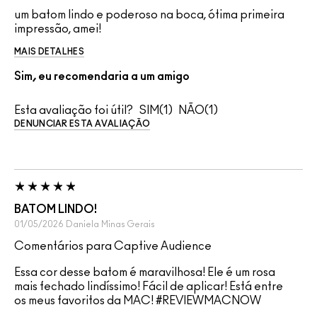
um batom lindo e poderoso na boca, ótima primeira
impressão, amei!
MAIS DETALHES
Sim, eu recomendaria a um amigo
Esta avaliação foi útil?
1
1
DENUNCIAR ESTA AVALIAÇÃO
BATOM LINDO!
01/05/2026
Daniela
Minas Gerais
Comentários para Captive Audience
Essa cor desse batom é maravilhosa! Ele é um rosa
mais fechado lindíssimo! Fácil de aplicar! Está entre
os meus favoritos da MAC! #REVIEWMACNOW