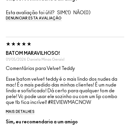
Esta avaliação foi útil?
1
0
DENUNCIAR ESTA AVALIAÇÃO
BATOM MARAVILHOSO!
01/05/2026
Daniela
Minas Geraisl
Comentários para Velvet Teddy
Esse batom velvet teddy é o mais lindo dos nudes da
mac! É o mais pedido das minhas clientes! É um nude
lindo e sofisticado! Dá certo para qualquer tom de
pele! Vc pode usar ele sozinho ou com um lip combo
que tb fica incrível! #REVIEWMACNOW
MAIS DETALHES
Sim, eu recomendaria a um amigo