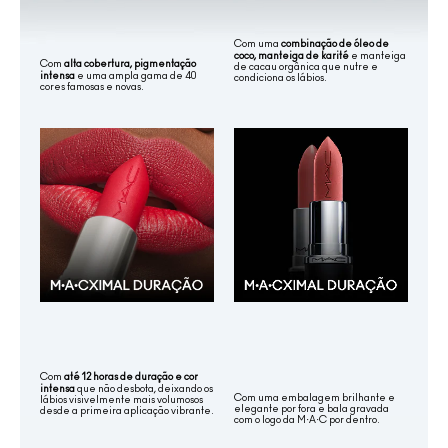
Com uma
combinação de óleo de
coco, manteiga de karité
e manteiga
Com
alta cobertura, pigmentação
de cacau orgânica que nutre e
intensa
e uma ampla gama de 40
condiciona os lábios.
cores famosas e novas.
Com
até 12 horas de duração e cor
intensa
que não desbota, deixando os
Com uma embalagem brilhante e
lábios visivelmente mais volumosos
elegante por fora e bala gravada
desde a primeira aplicação vibrante.
com o logo da M·A·C por dentro.