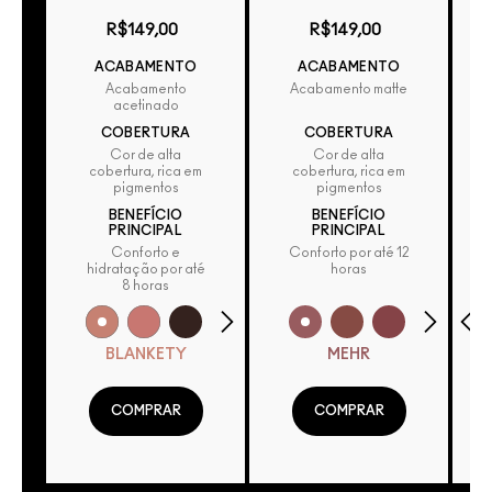
R
R$149,00
R$149,00
ACABAMENTO
ACABAMENTO
Acabamento
Acabamento matte
acetinado
COBERTURA
COBERTURA
Cor de alta
Cor de alta
cobertura, rica em
cobertura, rica em
pigmentos
pigmentos
BENEFÍCIO
BENEFÍCIO
PRINCIPAL
PRINCIPAL
Conforto e
Conforto por até 12
hidratação por até
horas
8 horas
BLANKETY
MEHR
COMPRAR
COMPRAR