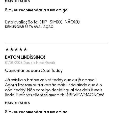
MAIS DETALHES
Sim, eu recomendaria a um amigo
Esta avaliação foi útil?
0
0
DENUNCIAR ESTA AVALIAÇÃO
BATOM LINDÍSSIMO!
01/05/2026
Daniela
Minas Gerais
Comentários para Cool Teddy
Já existia o batom velvet teddy que eu já amava!
Agora fizeram outra versão mais linda ainda que é o
cool teddy! Não consigo decidir qual dos dois é mais
lindo! E minhas clientes amam tb! #REVIEWMACNOW
MAIS DETALHES
Sim, eu recomendaria a um amigo