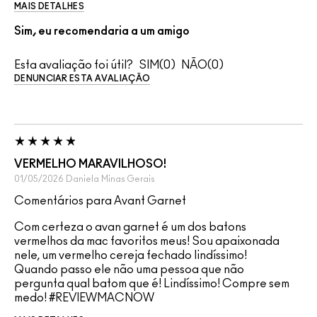
MAIS DETALHES
Sim, eu recomendaria a um amigo
Esta avaliação foi útil?
0
0
DENUNCIAR ESTA AVALIAÇÃO
VERMELHO MARAVILHOSO!
01/05/2026
Daniela
Minas Gerais
Comentários para Avant Garnet
Com certeza o avan garnet é um dos batons
vermelhos da mac favoritos meus! Sou apaixonada
nele, um vermelho cereja fechado lindíssimo!
Quando passo ele não uma pessoa que não
pergunta qual batom que é! Lindíssimo! Compre sem
medo! #REVIEWMACNOW