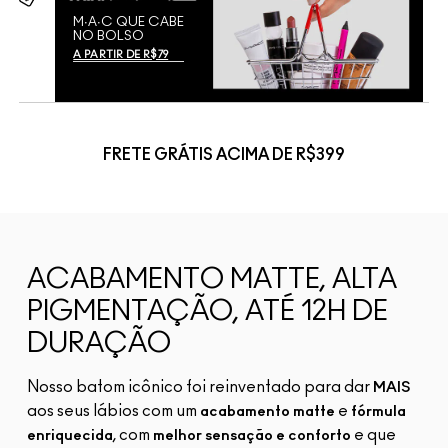
M∙A∙C QUE CABE
NO BOLSO
A PARTIR DE R$79
FRETE GRÁTIS ACIMA DE R$399
ACABAMENTO MATTE, ALTA
PIGMENTAÇÃO, ATÉ 12H DE
DURAÇÃO
Nosso batom icônico foi reinventado para dar
MAIS
aos seus lábios com um
e
acabamento matte
fórmula
, com
e que
enriquecida
melhor sensação e conforto