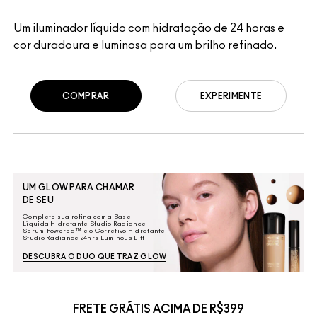
Um iluminador líquido com hidratação de 24 horas e
cor duradoura e luminosa para um brilho refinado.
COMPRAR
EXPERIMENTE
UM GLOW PARA CHAMAR
DE SEU
Complete sua rotina com a Base
Líquida Hidratante Studio Radiance
Serum-Powered™ e o Corretivo Hidratante
Studio Radiance 24hrs Luminous Lift.
DESCUBRA O DUO QUE TRAZ GLOW
FRETE GRÁTIS ACIMA DE R$399