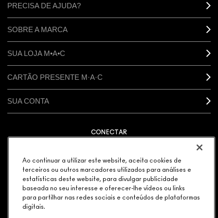
PRECISA DE AJUDA?
SOBRE A MARCA
SUA LOJA M•A•C
CARTÃO PRESENTE M·A·C
SUA CONTA
CONECTAR
Ao continuar a utilizar este website, aceita cookies de
terceiros ou outros marcadores utilizados para análises e
estatísticas deste website, para divulgar publicidade
GERENCIAR COOKIES DO SITE
POLÍTICA DE PRIVACIDADE
TERMOS & CONDIÇÕES
baseada no seu interesse e oferecer-lhe vídeos ou links
POLÍTICA M·A·C CONTRA FALSIFICADOS
para partilhar nas redes sociais e conteúdos de plataformas
© MAKE-UP ART COSMETICS. TODOS OS DIREITOS
digitais.
MUNDIAIS RESERVADOS.