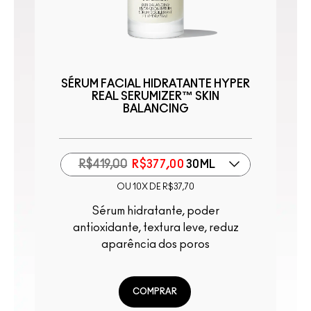
SÉRUM FACIAL HIDRATANTE HYPER
REAL SERUMIZER™ SKIN
BALANCING
Primer Radiante, H
R$419,00
R$377,00
30ML
OU 10X DE R$37,70
Sérum hidratante, poder
antioxidante, textura leve, reduz
aparência dos poros
COMPRAR