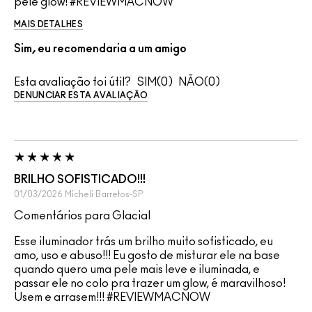
pele glow! #REVIEWMACNOW
MAIS DETALHES
Sim, eu recomendaria a um amigo
Esta avaliação foi útil?
0
0
DENUNCIAR ESTA AVALIAÇÃO
BRILHO SOFISTICADO!!!
01/03/2026
Micheli
Barretos-SP
Comentários para Glacial
Esse iluminador trás um brilho muito sofisticado, eu
amo, uso e abuso!!! Eu gosto de misturar ele na base
quando quero uma pele mais leve e iluminada, e
passar ele no colo pra trazer um glow, é maravilhoso!
Usem e arrasem!!! #REVIEWMACNOW