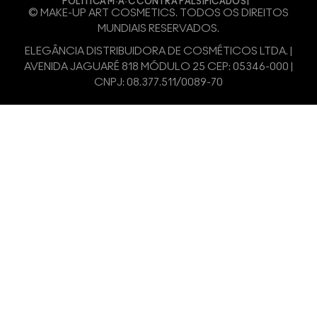
POLÍTICA M·A·C CONTRA FALSIFICADOS
© MAKE-UP ART COSMETICS. TODOS OS DIREITOS
MUNDIAIS RESERVADOS.
ELEGÂNCIA DISTRIBUIDORA DE COSMÉTICOS LTDA. |
AVENIDA JAGUARÉ 818 MÓDULO 25 CEP: 05346-000 |
CNPJ: 08.377.511/0089-70