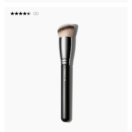
(
3
)