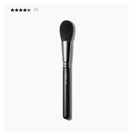
(
1
)