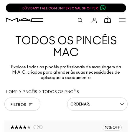
JUNTE-SE AO PROGRAMA DE FIDELIDADE E GANHE 10% OFF NA SUA PRÓ
0
TODOS OS PINCÉIS
MAC
Explore todos os pincéis profissionais de maquiagem da
M·A·C, criados para atender às suas necessidades de
aplicação e acabamento.
HOME
PINCÉIS
TODOS OS PINCÉIS
FILTROS
(
190
)
10% OFF