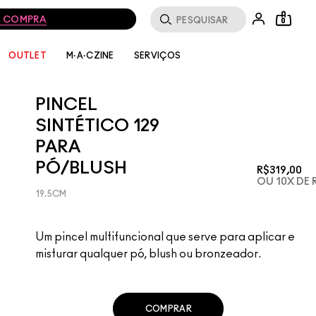
MA COMPRA
0
SERVIÇOS
OUTLET
M·A·CZINE
PINCEL
SINTÉTICO 129
PARA
PÓ/BLUSH
R$319,00
OU 10X DE 
19.5CM
Um pincel multifuncional que serve para aplicar e
misturar qualquer pó, blush ou bronzeador.
COMPRAR