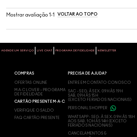
VOLTAR AO TOPO
Mostrar avaliação
1-1
AGENDE UM SERVIÇO
LIVE CHAT
PROGRAMA DE FIDELIDADE
NEWSLETTER
COMPRAS
PRECISA DE AJUDA?
OFERTAS ONLINE
ENTRE EM CONTATO CONOSCO
M∙A∙C LOVER – PROGRAMA
SAC - SEG. À SEX. 09H ÀS 19H
DE FIDELIDADE
SAB. 09H ÀS 15H
(EXCETO FERIADOS NACIONAIS)
CARTÃO PRESENTE M·A·C
PERSONAL SHOPPER
VERIFIQUE O SALDO
WHATSAPP - SEG. À SEX. 09H ÀS 18H
FAQ CARTÃO PRESENTE
AOS SAB. 1OH ÀS 14H (EXCETO
FERIADOS NACIONAIS)
CANCELAMENTOS &