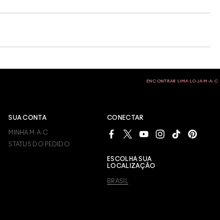
ENCONTRAR UMA LOJA M∙A∙C
SUA CONTA
CONECTAR
MINHA M·A·C
STATUS DO PEDIDO
ESCOLHA SUA
LOCALIZAÇÃO
BRASIL