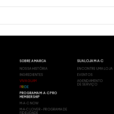
SOBRE A MARCA
SUA LOJA M·A·C
NOSSA HISTÓRIA
ENCONTRE UMA LOJA
INGREDIENTES
EVENTOS
VIVA GLAM
AGENDAMENTO
DE SERVIÇO
P
R
I
D
E
PROGRAMA M·A·C PRO
MEMBERSHIP
M·A·C NOW
M∙A∙C LOVER – PROGRAMA DE
FIDELIDADE