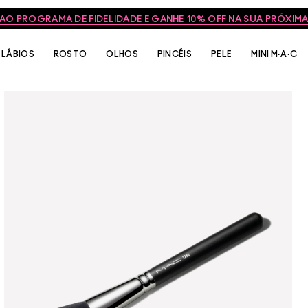
 AO PROGRAMA DE FIDELIDADE E GANHE 10% OFF NA SUA PRÓXI
LÁBIOS
ROSTO
OLHOS
PINCÉIS
PELE
MINI M·A·C