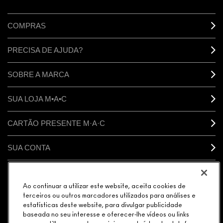
COMPRAS
PRECISA DE AJUDA?
SOBRE A MARCA
SUA LOJA M•A•C
CARTÃO PRESENTE M·A·C
SUA CONTA
CONECTAR
Ao continuar a utilizar este website, aceita cookies de
terceiros ou outros marcadores utilizados para análises e
estatísticas deste website, para divulgar publicidade
baseada no seu interesse e oferecer-lhe vídeos ou links