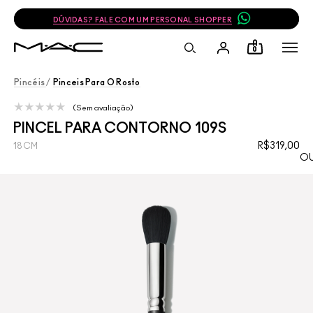
DÚVIDAS? FALE COM UM PERSONAL SHOPPER
0
Pincéis
/
Pinceis Para O Rosto
Sem avaliação
PINCEL PARA CONTORNO 109S
R$319,00
18CM
OU