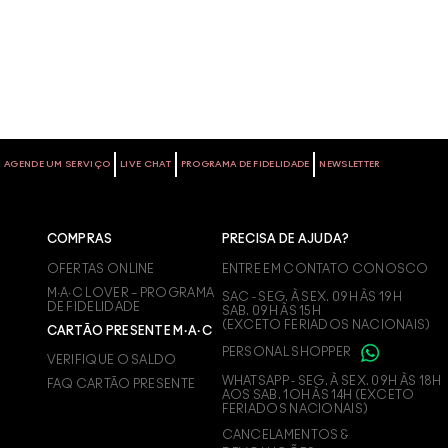
AGENDE UM SERVIÇO
LIVE CHAT
PROGRAMA DE FIDELIDADE
NEWSLETTER
COMPRAS
PRECISA DE AJUDA?
OFERTAS ONLINE
ENTRE EM CONTATO CONOSCO
M∙A∙C LOVER – PROGRAMA
SAC - SEG. À SEX. 09H ÀS 19H
DE FIDELIDADE
SAB. 09H ÀS 15H
(EXCETO FERIADOS NACIONAIS)
CARTÃO PRESENTE M·A·C
PERSONAL SHOPPER
VERIFIQUE O SALDO
WHATSAPP - SEG. À SEX. 09H ÀS 18H
FAQ CARTÃO PRESENTE
AOS SAB. 1OH ÀS 14H (EXCETO
FERIADOS NACIONAIS)
CANCELAMENTOS &