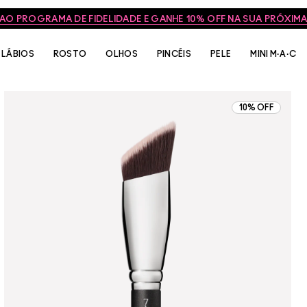
 AO PROGRAMA DE FIDELIDADE E GANHE 10% OFF NA SUA PRÓXI
LÁBIOS
ROSTO
OLHOS
PINCÉIS
PELE
MINI M·A·C
10% OFF