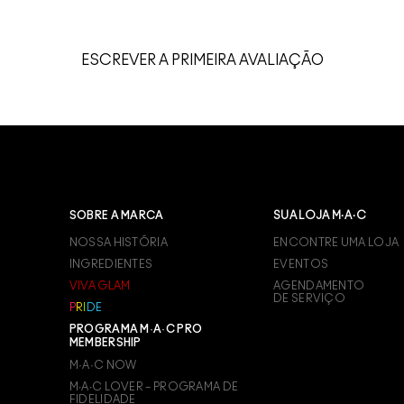
ESCREVER A PRIMEIRA AVALIAÇÃO
SOBRE A MARCA
SUA LOJA M·A·C
NOSSA HISTÓRIA
ENCONTRE UMA LOJA
INGREDIENTES
EVENTOS
VIVA GLAM
AGENDAMENTO
DE SERVIÇO
P
R
I
D
E
PROGRAMA M·A·C PRO
MEMBERSHIP
M·A·C NOW
M∙A∙C LOVER – PROGRAMA DE
FIDELIDADE