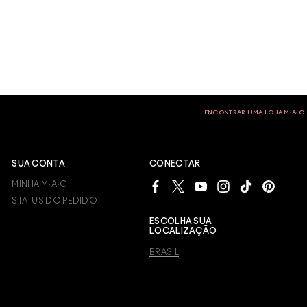
ENCONTRAR UMA LOJA M∙A∙C
SUA CONTA
CONECTAR
MINHA M·A·C
STATUS DO PEDIDO
ESCOLHA SUA
LOCALIZAÇÃO
BRASIL