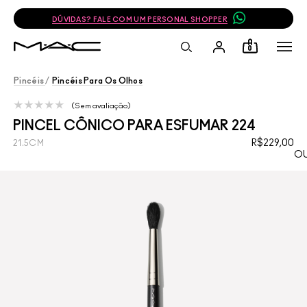
DÚVIDAS? FALE COM UM PERSONAL SHOPPER
0
Pincéis
/
Pincéis Para Os Olhos
Sem avaliação
PINCEL CÔNICO PARA ESFUMAR 224
R$229,00
21.5CM
OU