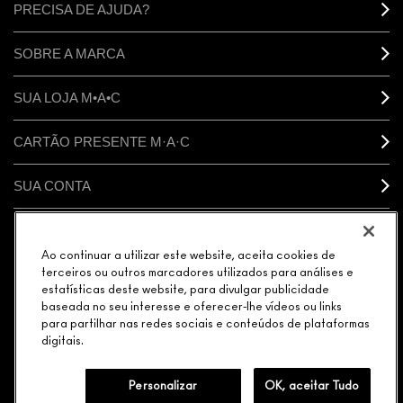
PRECISA DE AJUDA?
SOBRE A MARCA
SUA LOJA M•A•C
CARTÃO PRESENTE M·A·C
SUA CONTA
CONECTAR
Ao continuar a utilizar este website, aceita cookies de
terceiros ou outros marcadores utilizados para análises e
estatísticas deste website, para divulgar publicidade
baseada no seu interesse e oferecer-lhe vídeos ou links
para partilhar nas redes sociais e conteúdos de plataformas
GERENCIAR COOKIES DO SITE
POLÍTICA DE PRIVACIDADE
digitais.
TERMOS & CONDIÇÕES
POLÍTICA M·A·C CONTRA FALSIFICADOS
© MAKE-UP ART COSMETICS. TODOS OS DIREITOS MUNDIAIS
RESERVADOS.
Personalizar
OK, aceitar Tudo