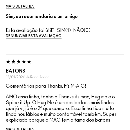
MAIS DETALHES
Sim, eu recomendaria a um amigo
Esta avaliação foi útil?
1
0
DENUNCIAR ESTA AVALIAÇÃO
BATONS
12/01/2026
Juliana
Aracaju
Comentários para Thanks, It’s M·A·C!
AMO essa linha, tenho o Thanks its mac, Hug me e o
Spice it Up. O Hug Me é um dos batons mais lindos
que já vi, já é o 2º que compro. Essa linha fica muito
linda nos lábios e muito confortável também. Super
explicado porque a MAC tem a fama dos batons
MAIS DETALHES