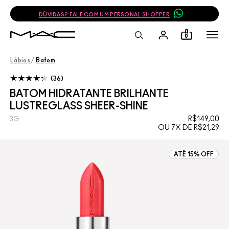
DÚVIDAS? FALE COM UM PERSONAL SHOPPER
0
Lábios
/
Batom
36
BATOM HIDRATANTE BRILHANTE
LUSTREGLASS SHEER-SHINE
R$149,00
3G
OU 7X DE R$21,29
ATÉ 15% OFF