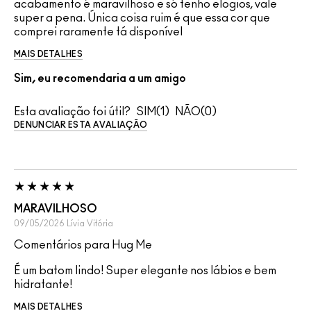
acabamento é maravilhoso e só tenho elogios, vale
super a pena. Única coisa ruim é que essa cor que
comprei raramente tá disponível
MAIS DETALHES
Sim, eu recomendaria a um amigo
Esta avaliação foi útil?
1
0
DENUNCIAR ESTA AVALIAÇÃO
MARAVILHOSO
09/05/2026
Lívia
Vitória
Comentários para Hug Me
É um batom lindo! Super elegante nos lábios e bem
hidratante!
MAIS DETALHES