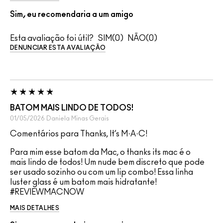
Sim, eu recomendaria a um amigo
Esta avaliação foi útil?
0
0
DENUNCIAR ESTA AVALIAÇÃO
BATOM MAIS LINDO DE TODOS!
01/05/2026
Daniela
Minas Gerais
Comentários para Thanks, It’s M·A·C!
Para mim esse batom da Mac, o thanks its mac é o
mais lindo de todos! Um nude bem discreto que pode
ser usado sozinho ou com um lip combo! Essa linha
luster glass é um batom mais hidratante!
#REVIEWMACNOW
MAIS DETALHES