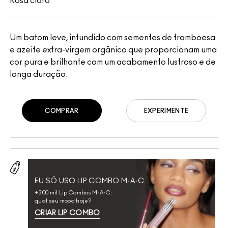
Rosa claro
Um batom leve, infundido com sementes de framboesa
e azeite extra-virgem orgânico que proporcionam uma
cor pura e brilhante com um acabamento lustroso e de
longa duração.
COMPRAR
EXPERIMENTE
EU SÓ USO LIP COMBO M·A·C
+300 mil Lip Combos M·A·C:
qual seu mood hoje?
CRIAR LIP COMBO