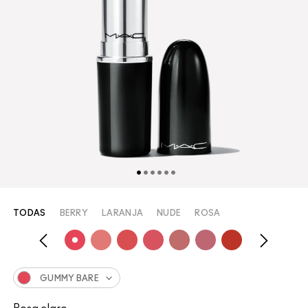
TODAS
BERRY
LARANJA
NUDE
ROSA
GUMMY BARE