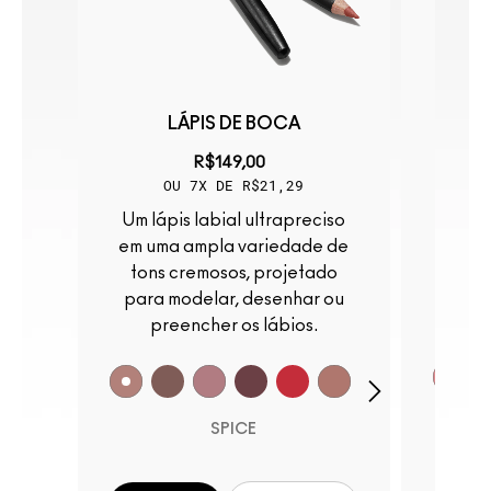
SS
LÁPIS DE BOCA
GLOS
R$149,00
OU 7X DE R$21,29
Um lápis labial ultrapreciso
Brilhante como vidro. Leve
o
em uma ampla variedade de
como
tons cremosos, projetado
não
para modelar, desenhar ou
preencher os lábios.
SPICE