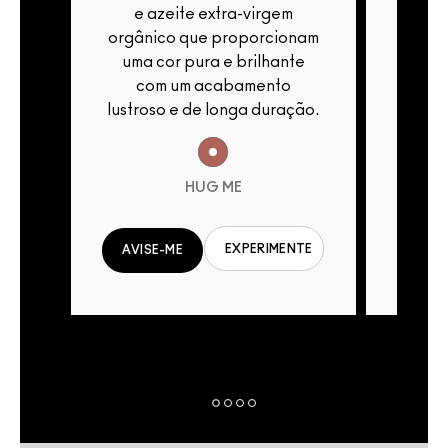
e azeite extra-virgem
e 
nam
orgânico que proporcionam
orgân
te
uma cor pura e brilhante
uma 
com um acabamento
c
ção.
lustroso e de longa duração.
lustro
HUG ME
EXPERIMENTE
NTE
AVISE-ME
AVIS