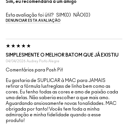
Sim, eu recomendaria a um amigo
Esta avaliação foi útil?
0
0
DENUNCIAR ESTA AVALIAÇÃO
SIMPLESMENTE O MELHOR BATOM QUE JÁ EXISTIU
04/04/2026
Audrey
Porto Alegre
Comentários para Posh Pit
Eu gostaria de SUPLICAR à MAC para JAMAIS
retirar a fórmula lustreglass de linha bem como as
cores. Eu tenho todas as cores e amo de paixão cada
uma delas. Não saberia escolher a que mais amo.
Aguardando ansiosamente novas tonalidades. MAC
obrigada por tanto! Vocês tem toda a minha
admiração e minha fidelidade quando a esse
produto!