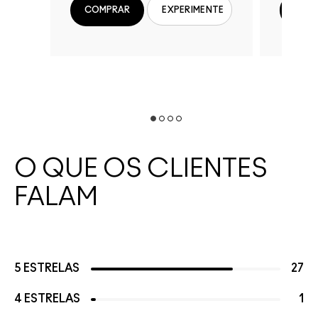
COMPRAR
COM
EXPERIMENTE
O QUE OS CLIENTES
FALAM
5 ESTRELAS
27
4 ESTRELAS
1