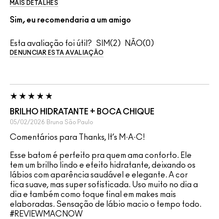
MAIS DETALHES
Sim, eu recomendaria a um amigo
Esta avaliação foi útil?
2
0
DENUNCIAR ESTA AVALIAÇÃO
BRILHO HIDRATANTE + BOCA CHIQUE
05/02/2026
Bruna
São Paulo
Comentários para Thanks, It’s M·A·C!
Esse batom é perfeito pra quem ama conforto. Ele
tem um brilho lindo e efeito hidratante, deixando os
lábios com aparência saudável e elegante. A cor
fica suave, mas super sofisticada. Uso muito no dia a
dia e também como toque final em makes mais
elaboradas. Sensação de lábio macio o tempo todo.
#REVIEWMACNOW