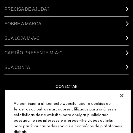
PRECISA DE AJUDA?
SOBRE A MARCA
SUA LOJA M•A•C
CARTÃO PRESENTE M·A·C
SUA CONTA
CONECTAR
Ao continuar a utilizar este website, aceita cookies de
terceiros ou outros marcadores utilizados para análises e
estatísticas deste website, para divulgar publicidade
GERENCIAR COOKIES DO SITE
POLÍTICA DE PRIVACIDADE
baseada no seu interesse e oferecer-lhe vídeos ou links
TERMOS & CONDIÇÕES
POLÍTICA M·A·C CONTRA FALSIFICADOS
para partilhar nas redes sociais e conteúdos de plataformas
© MAKE-UP ART COSMETICS. TODOS OS DIREITOS
digitais.