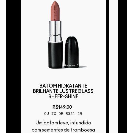
BATOM HIDRATANTE
BA
ASS
BRILHANTE LUSTREGLASS
BRIL
SHEER-SHINE
R$149,00
OU 7X DE R$21,29
Um batom leve, infundido
Um batom leve, infundido
esa
com sementes de framboesa
com s