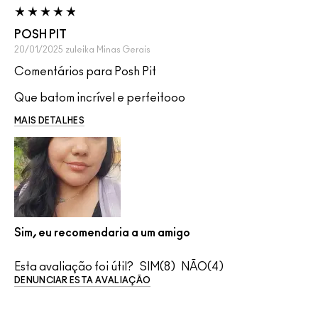
POSH PIT
20/01/2025
zuleika
Minas Gerais
Comentários para Posh Pit
Que batom incrível e perfeitooo
MAIS DETALHES
Sim, eu recomendaria a um amigo
Esta avaliação foi útil?
8
4
DENUNCIAR ESTA AVALIAÇÃO