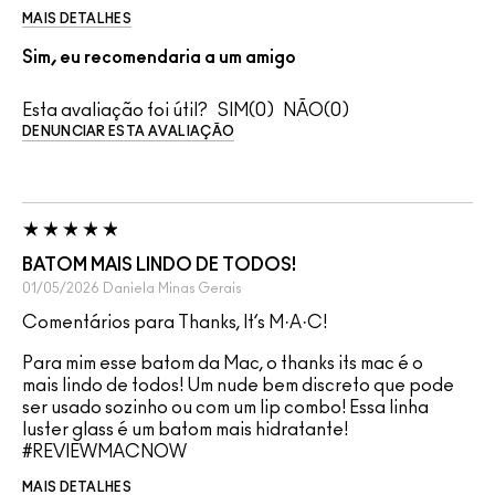
MAIS DETALHES
Sim, eu recomendaria a um amigo
Esta avaliação foi útil?
0
0
DENUNCIAR ESTA AVALIAÇÃO
BATOM MAIS LINDO DE TODOS!
01/05/2026
Daniela
Minas Gerais
Comentários para Thanks, It’s M·A·C!
Para mim esse batom da Mac, o thanks its mac é o
mais lindo de todos! Um nude bem discreto que pode
ser usado sozinho ou com um lip combo! Essa linha
luster glass é um batom mais hidratante!
#REVIEWMACNOW
MAIS DETALHES