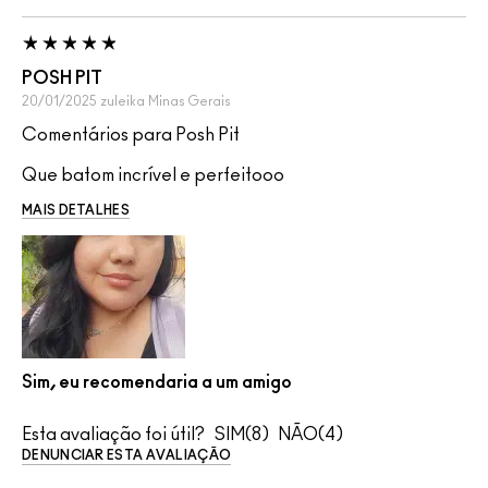
POSH PIT
20/01/2025
zuleika
Minas Gerais
Comentários para Posh Pit
Que batom incrível e perfeitooo
MAIS DETALHES
Sim, eu recomendaria a um amigo
Esta avaliação foi útil?
8
4
DENUNCIAR ESTA AVALIAÇÃO