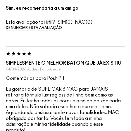
Sim, eu recomendaria a um amigo
Esta avaliação foi útil?
0
0
DENUNCIAR ESTA AVALIAÇÃO
SIMPLESMENTE O MELHOR BATOM QUE JÁ EXISTIU
04/04/2026
Audrey
Porto Alegre
Comentários para Posh Pit
Eu gostaria de SUPLICAR à MAC para JAMAIS
retirar a fórmula lustreglass de linha bem como as
cores. Eu tenho todas as cores e amo de paixão cada
uma delas. Não saberia escolher a que mais amo.
Aguardando ansiosamente novas tonalidades. MAC
obrigada por tanto! Vocês tem toda a minha
admiração e minha fidelidade quando a esse
produto!