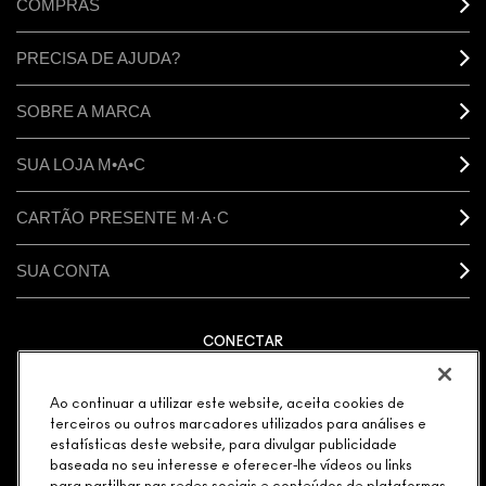
COMPRAS
PRECISA DE AJUDA?
SOBRE A MARCA
SUA LOJA M•A•C
CARTÃO PRESENTE M·A·C
SUA CONTA
CONECTAR
Ao continuar a utilizar este website, aceita cookies de
terceiros ou outros marcadores utilizados para análises e
estatísticas deste website, para divulgar publicidade
GERENCIAR COOKIES DO SITE
POLÍTICA DE PRIVACIDADE
baseada no seu interesse e oferecer-lhe vídeos ou links
TERMOS & CONDIÇÕES
POLÍTICA M·A·C CONTRA FALSIFICADOS