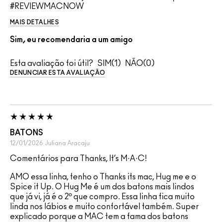
#REVIEWMACNOW
MAIS DETALHES
Sim, eu recomendaria a um amigo
Esta avaliação foi útil?
1
0
DENUNCIAR ESTA AVALIAÇÃO
BATONS
12/01/2026
Juliana
Aracaju
Comentários para Thanks, It’s M·A·C!
AMO essa linha, tenho o Thanks its mac, Hug me e o
Spice it Up. O Hug Me é um dos batons mais lindos
que já vi, já é o 2º que compro. Essa linha fica muito
linda nos lábios e muito confortável também. Super
explicado porque a MAC tem a fama dos batons