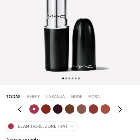
TODAS
BERRY
LARANJA
NUDE
ROSA
BEAM THERE, DONE THAT