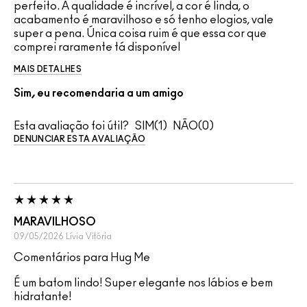
perfeito. A qualidade é incrível, a cor é linda, o
acabamento é maravilhoso e só tenho elogios, vale
super a pena. Única coisa ruim é que essa cor que
comprei raramente tá disponível
MAIS DETALHES
Sim, eu recomendaria a um amigo
Esta avaliação foi útil?
1
0
DENUNCIAR ESTA AVALIAÇÃO
MARAVILHOSO
09/05/2026
Lívia
Vitória
Comentários para Hug Me
É um batom lindo! Super elegante nos lábios e bem
hidratante!