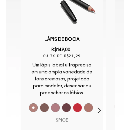
SS
LÁPIS DE BOCA
GLOS
R$149,00
OU 7X DE R$21,29
Um lápis labial ultrapreciso
Brilhante como vidro. Leve
o
em uma ampla variedade de
como
tons cremosos, projetado
não
para modelar, desenhar ou
preencher os lábios.
SPICE