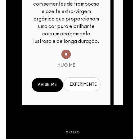
esa
com sementes de framboesa
com s
e azeite extra-virgem
e 
nam
orgânico que proporcionam
orgân
te
uma cor pura e brilhante
uma 
com um acabamento
c
ção.
lustroso e de longa duração.
lustro
HUG ME
EXPERIMENTE
NTE
AVISE-ME
AVIS