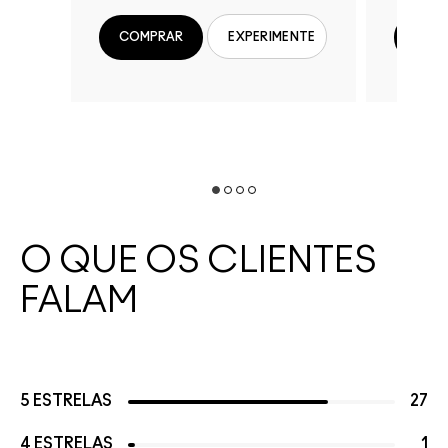
COMPRAR
COM
EXPERIMENTE
O QUE OS CLIENTES
FALAM
5 ESTRELAS
27
4 ESTRELAS
1