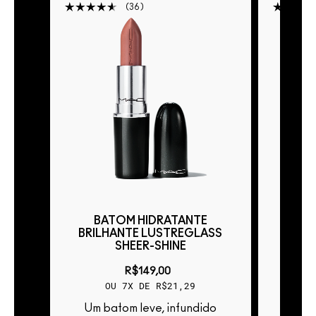
36
BATOM HIDRATANTE
BA
ASS
BRILHANTE LUSTREGLASS
BRIL
SHEER-SHINE
R$149,00
OU 7X DE R$21,29
Um batom leve, infundido
Um batom leve, infundido