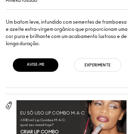
Amexa rosado
Um batom leve, infundido com sementes de framboesa
e azeite extra-virgem orgânico que proporcionam uma
cor pura e brilhante com um acabamento lustroso e de
longa duração.
AVISE-ME
EXPERIMENTE
EU SÓ USO LIP COMBO M·A·C
+300 mil Lip Combos M·A·C:
qual seu mood hoje?
CRIAR LIP COMBO