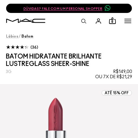
DÚVIDAS? FALE COM UM PERSONAL SHOPPER
0
Lábios
/
Batom
36
BATOM HIDRATANTE BRILHANTE
LUSTREGLASS SHEER-SHINE
R$149,00
3G
OU 7X DE R$21,29
ATÉ 15% OFF