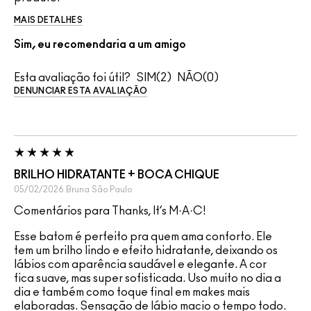
MAIS DETALHES
Sim, eu recomendaria a um amigo
Esta avaliação foi útil?
2
0
DENUNCIAR ESTA AVALIAÇÃO
BRILHO HIDRATANTE + BOCA CHIQUE
05/02/2026
Bruna
São Paulo
Comentários para Thanks, It’s M·A·C!
Esse batom é perfeito pra quem ama conforto. Ele
tem um brilho lindo e efeito hidratante, deixando os
lábios com aparência saudável e elegante. A cor
fica suave, mas super sofisticada. Uso muito no dia a
dia e também como toque final em makes mais
elaboradas. Sensação de lábio macio o tempo todo.