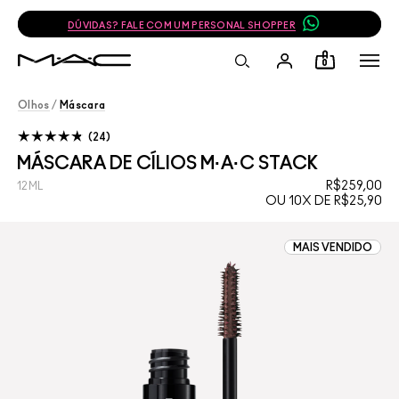
DÚVIDAS? FALE COM UM PERSONAL SHOPPER
0
Olhos
/
Máscara
24
MÁSCARA DE CÍLIOS M·A·C STACK
R$259,00
12ML
OU 10X DE R$25,90
MAIS VENDIDO