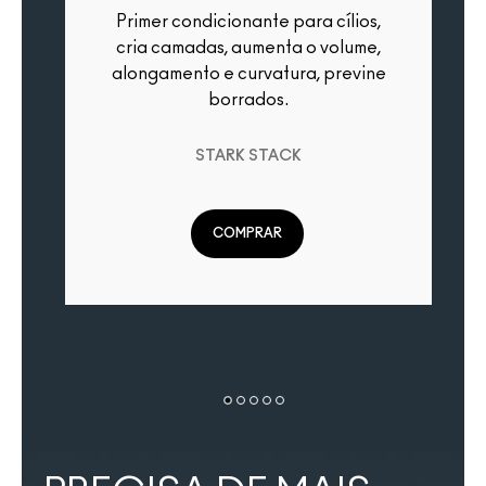
Primer condicionante para cílios,
Até 24h de dura
cria camadas, aumenta o volume,
alongamento e curvatura, previne
borrados.
STARK STACK
COMPRAR