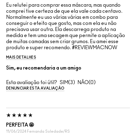
Eu relutei para comprar essa máscara, mas quando
comprei tive certeza de que ela vale cada centavo.
Normalmente eu uso várias várias em combo para
conseguir o efeito que gosto, mas com ela eu não
precisava usar outra. Ela descarrega produto na
medida e tem uma secagem que permite a aplicação
de muitas camadas sem criar grumos. Eu amei esse
produto e super recomendo. #REVIEWMACNOW
MAIS DETALHES
Sim, eu recomendaria a um amigo
Esta avaliação foi útil?
3
0
DENUNCIAR ESTA AVALIAÇÃO
PERFEITA 🤩
11/06/2024
Fernanda
Soledade/RS