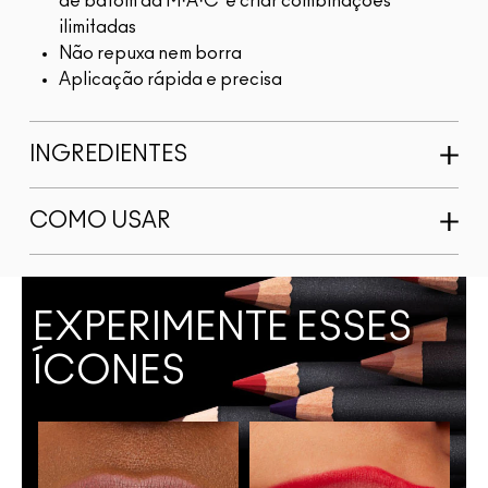
de batom da M·A·C e criar combinações
ilimitadas
Não repuxa nem borra
Aplicação rápida e precisa
INGREDIENTES
COMO USAR
EXPERIMENTE ESSES
ÍCONES