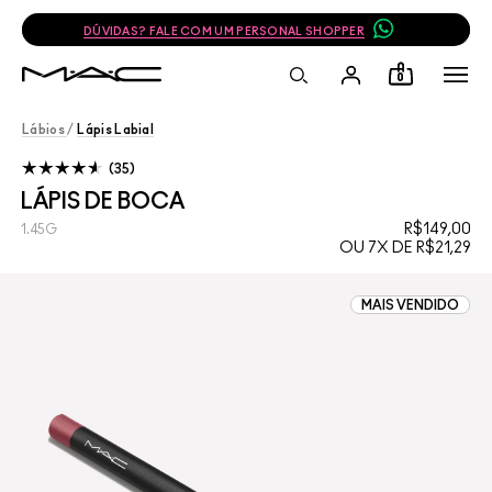
DÚVIDAS? FALE COM UM PERSONAL SHOPPER
0
Lábios
/
Lápis Labial
35
LÁPIS DE BOCA
R$149,00
1.45G
OU 7X DE R$21,29
MAIS VENDIDO