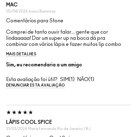
MAC
05/04/2026
Ivana
Barreiras
Comentários para Stone
Comprei de tanto ouvir falar... gente que cor
lindaaaaa! Dar um super up na boca dá pra
combinar com vários lápis e fazer muitos lip combo
MAIS DETALHES
Sim, eu recomendaria a um amigo
Esta avaliação foi útil?
1
1
DENUNCIAR ESTA AVALIAÇÃO
LÁPIS COOL SPICE
31/03/2026
Maria Fernanda
Rio de Janeiro / RJ