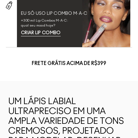
EU SÓ USO LIP COMBO M·A·C
+300 mil Lip Combos M·A·C:
qual seu mood hoje?
CRIAR LIP COMBO
FRETE GRÁTIS ACIMA DE R$399
UM LÁPIS LABIAL
ULTRAPRECISO EM UMA
AMPLA VARIEDADE DE TONS
CREMOSOS, PROJETADO