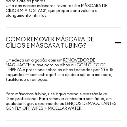
da raiz até as pontas.
Uma das nossas máscaras favoritas é a
MÁSCARA DE
CÍLIOS M·A·C STACK
, que proporciona volume e
alongamento infinitos.
COMO REMOVER MÁSCARA DE
CÍLIOS E MÁSCARA TUBING?
Umedeça um algodão com um
REMOVEDOR DE
MAQUIAGEM
suave para os olhos ou
COM ÓLEO DE
LIMPEZA
e pressione sobre os olhos fechados por 10 a 15
segundos — sem esfregar! Isso ajuda a soltar a máscara,
facilitando a remoção.
Para máscaras tubing, use água morna e pressão leve.
Dica profissional: Para remover a máscara sem água, em
qualquer lugar, experimente os
LENÇOS DEMAQUILANTES
GENTLY OFF WIPES + MICELLAR WATER
.