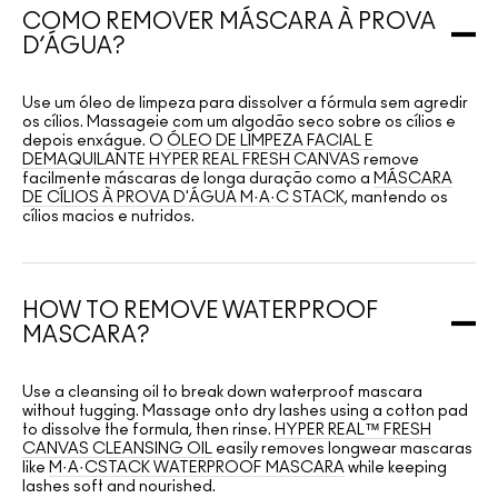
COMO REMOVER MÁSCARA À PROVA
D’ÁGUA?
Use um óleo de limpeza para dissolver a fórmula sem agredir
os cílios. Massageie com um algodão seco sobre os cílios e
depois enxágue. O
ÓLEO DE LIMPEZA FACIAL E
DEMAQUILANTE HYPER REAL FRESH CANVAS
remove
facilmente máscaras de longa duração como a
MÁSCARA
DE CÍLIOS À PROVA D'ÁGUA M·A·C STACK
, mantendo os
cílios macios e nutridos.
HOW TO REMOVE WATERPROOF
MASCARA?
Use a cleansing oil to break down waterproof mascara
without tugging. Massage onto dry lashes using a cotton pad
to dissolve the formula, then rinse.
HYPER REAL™ FRESH
CANVAS CLEANSING OIL
easily removes longwear mascaras
like
M·A·CSTACK WATERPROOF MASCARA
while keeping
lashes soft and nourished.