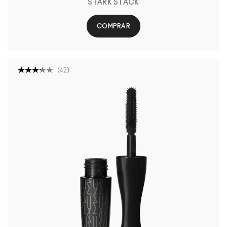
STARK STACK
COMPRAR
(
42
)