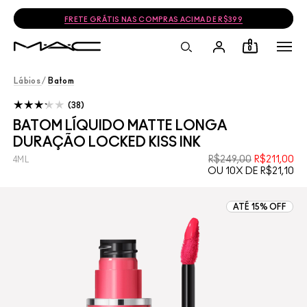
FRETE GRÁTIS NAS COMPRAS ACIMA DE R$399
0
Lábios
/
Batom
38
BATOM LÍQUIDO MATTE LONGA
DURAÇÃO LOCKED KISS INK
R$249,00
R$211,00
4ML
OU 10X DE R$21,10
ATÉ 15% OFF