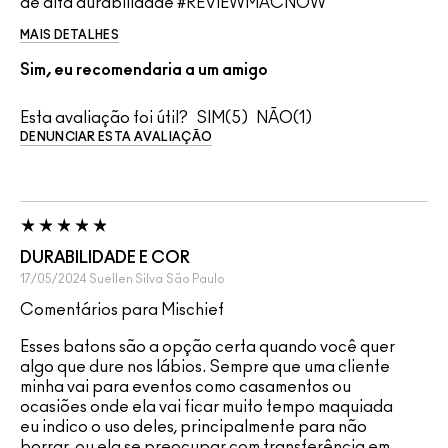
de alta durabilidade #REVIEWMACNOW
MAIS DETALHES
Sim, eu recomendaria a um amigo
Esta avaliação foi útil?
5
1
DENUNCIAR ESTA AVALIAÇÃO
DURABILIDADE E COR
17/05/2024
Suellen Silva
São Paulo
Comentários para Mischief
Esses batons são a opção certa quando você quer
algo que dure nos lábios. Sempre que uma cliente
minha vai para eventos como casamentos ou
ocasiões onde ela vai ficar muito tempo maquiada
eu indico o uso deles, principalmente para não
borrar, ou ela se preocupar com transferência em