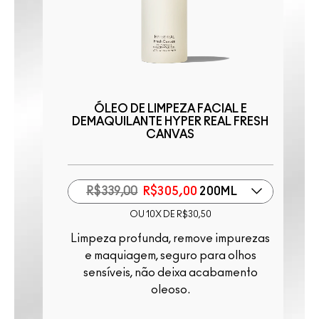
ÓLEO DE LIMPEZA FACIAL E
DEMAQUILANTE HYPER REAL FRESH
CANVAS
Hidrata
R$339,00
R$305,00
200ML
OU 10X DE R$30,50
Limpeza profunda, remove impurezas
e maquiagem, seguro para olhos
sensíveis, não deixa acabamento
oleoso.