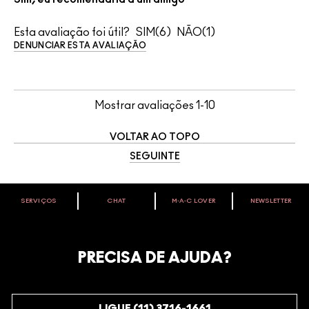
Esta avaliação foi útil?
6
1
DENUNCIAR ESTA AVALIAÇÃO
Mostrar avaliações
1-10
VOLTAR AO TOPO
SEGUINTE
SERVIÇOS
CHAT
M∙A∙C LOVER
NEWSLETTER
VOCÊ É M·A·C LOVER?
Oficialize seu sentimento. Participe do nosso programa de
fidelidade e seja recompensado pelo seu amor -
PRECISA DE AJUDA?
começando com 10% de desconto na sua próxima compra.
JUNTE-SE AOS M·A·C LOVERS
LIGUE (11) 3716-1661