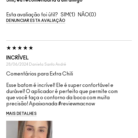
Sim, eu recomendaria a um amigo
Esta avaliação foi útil?
1
0
DENUNCIAR ESTA AVALIAÇÃO
INCRÍVEL
28/06/2024
Daniela
Santo André
Comentários para Extra Chili
Esse batom é incrível! Ele é super confortável e
durável! O aplicador é perfeito que permite com
que você faça o contorno da boca com muita
precisão! Apaixonada #reviewmacnow
MAIS DETALHES