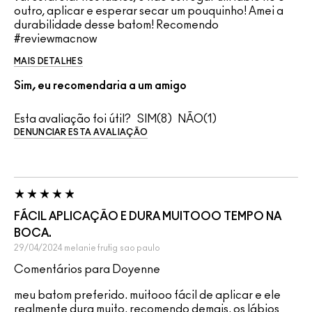
outro, aplicar e esperar secar um pouquinho! Amei a
durabilidade desse batom! Recomendo
#reviewmacnow
MAIS DETALHES
Sim, eu recomendaria a um amigo
Esta avaliação foi útil?
8
1
DENUNCIAR ESTA AVALIAÇÃO
FÁCIL APLICAÇÃO E DURA MUITOOO TEMPO NA
BOCA.
29/04/2024
melanie frutig
sao paulo
Comentários para Doyenne
meu batom preferido. muitooo fácil de aplicar e ele
realmente dura muito. recomendo demais. os lábios