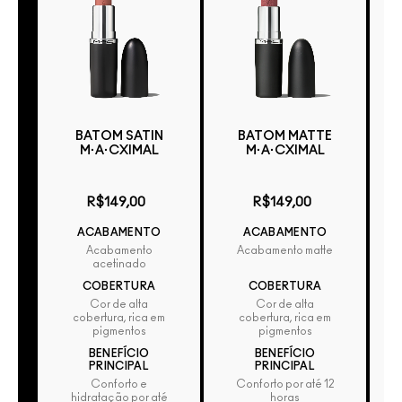
BATOM SATIN
BATOM MATTE
M·A·CXIMAL
M·A·CXIMAL
R
R$149,00
R$149,00
ACABAMENTO
ACABAMENTO
Acabamento
Acabamento matte
acetinado
COBERTURA
COBERTURA
Cor de alta
Cor de alta
cobertura, rica em
cobertura, rica em
pigmentos
pigmentos
BENEFÍCIO
BENEFÍCIO
PRINCIPAL
PRINCIPAL
Conforto e
Conforto por até 12
hidratação por até
horas