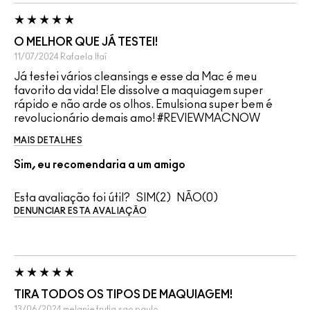
O MELHOR QUE JÁ TESTEI!
11/07/2024
Rafaela
Itaí
Já testei vários cleansings e esse da Mac é meu
favorito da vida! Ele dissolve a maquiagem super
rápido e não arde os olhos. Emulsiona super bem é
revolucionário demais amo! #REVIEWMACNOW
MAIS DETALHES
Sim, eu recomendaria a um amigo
Esta avaliação foi útil?
2
0
DENUNCIAR ESTA AVALIAÇÃO
TIRA TODOS OS TIPOS DE MAQUIAGEM!
13/06/2024
melanie frutig
sao paulo