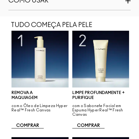
COMO USAR
TUDO COMEÇA PELA PELE
REMOVA A
LIMPE PROFUNDAMENTE +
MAQUIAGEM
PURIFIQUE
com o Óleo de Limpeza Hyper
com o Sabonete Facial em
Real™ Fresh Canvas
Espuma Hyper Real™ Fresh
Canvas
COMPRAR
COMPRAR