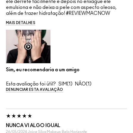
ele derrete facilmente e depois no enxágue ele
emulsiona e não deixa a pele com aspecto oleoso,
além de trazer hidratação! #REVIEWMACNOW
MAIS DETALHES
Sim, eu recomendaria a um amigo
Esta avaliação foi útil?
1
1
DENUNCIAR ESTA AVALIAÇÃO
NUNCA VI ALGO IGUAL
26/05/2024
Joice Silva Makeup
Belo Horizonte