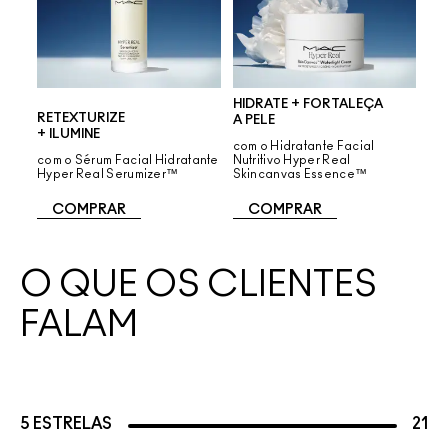
HIDRATE + FORTALEÇA
RETEXTURIZE
A PELE
+ ILUMINE
com o Hidratante Facial
com o Sérum Facial Hidratante
Nutritivo Hyper Real
Hyper Real Serumizer™
Skincanvas Essence™
COMPRAR
COMPRAR
O QUE OS CLIENTES
FALAM
5 ESTRELAS
21