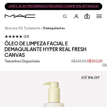
JUNTE-SE AO PROGRAMA DE FIDELIDADE E GANHE 10% OFF NA SUA PRÓ
0
Skincare OU Tratamento
/
Demaquilantes
21
ÓLEO DE LIMPEZA FACIAL E
DEMAQUILANTE HYPER REAL FRESH
CANVAS
Tamanhos Disponíveis
R$339,00
R$305,00
OU
ATÉ 10% OFF