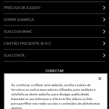
PRECISA DE AJUDA?
SOBRE A MARCA
SUA LOJA M•A•C
CARTÃO PRESENTE M·A·C
SUA CONTA
CONECTAR
Ao continuar a utilizar este website, aceita cookies de
terceiros ou outros marcadores utilizados para análises e
estatísticas deste website, para divulgar publicidade
GERENCIAR COOKIES DO SITE
POLÍTICA DE PRIVACIDADE
TERMOS & CONDIÇÕES
baseada no seu interesse e oferecer-lhe vídeos ou links
POLÍTICA M·A·C CONTRA FALSIFICADOS
para partilhar nas redes sociais e conteúdos de plataformas
© MAKE-UP ART COSMETICS. TODOS OS DIREITOS
digitais.