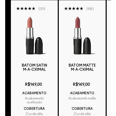
31
98
BATOM SATIN
BATOM MATTE
M·A·CXIMAL
M·A·CXIMAL
R
R$149,00
R$149,00
ACABAMENTO
ACABAMENTO
Acabamento
Acabamento matte
acetinado
COBERTURA
COBERTURA
Cor de alta
Cor de alta