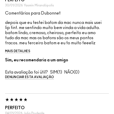
PERFEITO
30/01/2026
Yasmin
Mirandópolis
Comentários para Dubonnet
depois que eu testei batom da mac nunca mais usei
lip tint. me sentindo muito bem vinda a vida adulta.
batom lindo, cremoso, cheiroso, perfeito eu amo
tudo da mac mas os batons são os meus pontos
fracos. meu terceiro batom e eu to muito feeeliz
MAIS DETALHES
Sim, eu recomendaria a um amigo
Esta avaliação foi útil?
1
0
DENUNCIAR ESTA AVALIAÇÃO
PERFEITO
04/01/2026
Julia
Prudente