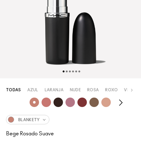
TODAS
AZUL
LARANJA
NUDE
ROSA
ROXO
VERMEL
BLANKETY
Bege Rosado Suave