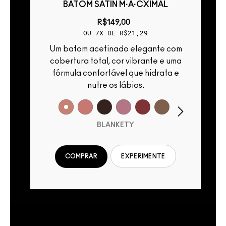
BATOM SATIN M·A·CXIMAL
R$149,00
OU 7X DE R$21,29
Um batom acetinado elegante com
Um bat
cobertura total, cor vibrante e uma
o
fórmula confortável que hidrata e
nutre os lábios.
BLANKETY
COMPRAR
EXPERIMENTE