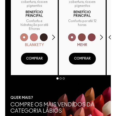
cobertura, rica em
cobertura, rica em
pigmentos
pigmentos
BENEFÍCIO
BENEFÍCIO
PRINCIPAL
PRINCIPAL
Conforto e
Conforto por até 12
hidratação por até
horas
8 horas
BLANKETY
MEHR
COMPRAR
COMPRAR
QUER MAIS?
COMPRE OS MAIS VENDIDOS DA
CATEGORIA LÁBIOS