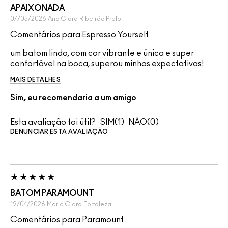
APAIXONADA
07/05/2026
Ana Clara
Ribeirão Preto
Comentários para Espresso Yourself
um batom lindo, com cor vibrante e única e super
confortável na boca, superou minhas expectativas!
MAIS DETALHES
Sim, eu recomendaria a um amigo
Esta avaliação foi útil?
1
0
DENUNCIAR ESTA AVALIAÇÃO
BATOM PARAMOUNT
19/04/2026
Maria Clara
Fortaleza
Comentários para Paramount