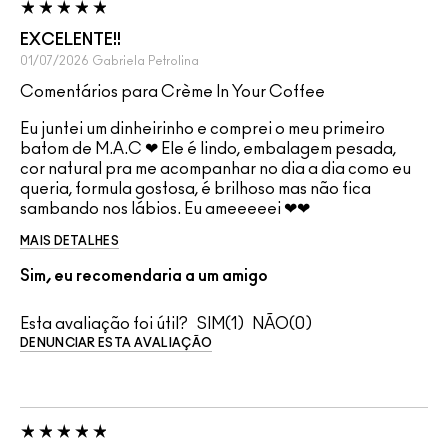
EXCELENTE!!
01/07/2026
Gabriela
Petrolina
Comentários para Crème In Your Coffee
Eu juntei um dinheirinho e comprei o meu primeiro
batom de M.A.C ❤ Ele é lindo, embalagem pesada,
cor natural pra me acompanhar no dia a dia como eu
queria, formula gostosa, é brilhoso mas não fica
sambando nos lábios. Eu ameeeeei ❤❤
MAIS DETALHES
Sim, eu recomendaria a um amigo
Esta avaliação foi útil?
1
0
DENUNCIAR ESTA AVALIAÇÃO