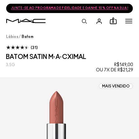
FRETE GRÁTIS NAS COMPRAS ACIMA DE R$399
0
Lábios
/
Batom
31
BATOM SATIN M·A·CXIMAL
R$149,00
3.5G
OU 7X DE R$21,29
MAIS VENDIDO