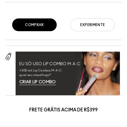
COMPRAR
EXPERIMENTE
EU SÓ USO LIP COMBO M·A·C
+300 mil Lip Combos M·A·C:
qual seu mood hoje?
CRIAR LIP COMBO
FRETE GRÁTIS ACIMA DE R$399