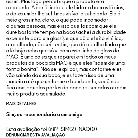
assim. Mas logo percebi que o produto era
excelente. A cor é linda, e ele hidrata bem os lábios,
e deixa um brilho sutil mas visível o suficiente. Ele é
meio grossinho, claro, o que pode incomodar
algumas pessoas, mas é isso que faz com que ele
dure bastante tempo na boca (achei a durabilidade
excelente para um gloss), e que dá o efeito vinílico,
ou molhado, não sei - enfim, que dá o brilho lindo que
até hoje acho que só vi com essa linha de gloss da
MAC. E uma coisa que reparei em todos os meus
produtos de boca da MAC é que eles "saem de uma
forma bonita". Não sei explicar, mas conforme eles
vão saindo da sua boca, eles fazem isso de uma
maneira até que uniforme e bem bonita, você nao
fica com aquelas partes da boca ressecadas ou com
muito produto acumulado.
MAIS DETALHES
Sim, eu recomendaria a um amigo
Esta avaliação foi útil?
2
0
DENUNCIAR ESTA AVALIAÇÃO