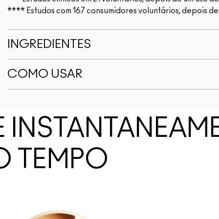
**** Estudos com 167 consumidores voluntários, depois d
INGREDIENTES
COMO USAR
E INSTANTANEAM
O TEMPO