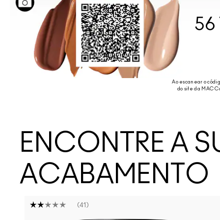
56
Ao escanear o códi
do site da MAC Co
ENCONTRE A S
ACABAMENTO
41