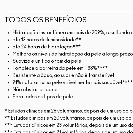
TODOS OS BENEFÍCIOS
Hidratação instantânea em mais de 209%, resultando e
até 12 horas de luminosidade**
até 24 horas de hidratação***
Melhora os níveis de hidratação da pele a longo prazo
Suaviza e unifica o tom da pele
Fortalece a barreira da pele em +38%****
Resistente a água, ao suor e não é transferível
91% notaram uma pele visivelmente mais saudável***
Não obstrui os poros
Para todos os tipos de pele
* Estudos clínicos em 28 voluntários, depois de um uso do 
** Estudos clínicos em 20 voluntários, depois de um uso do
*** Estudos clínicos em 23 voluntários, depois de um uso d
*** Estudos clínicos em 21 voluntários, depois de um uso d