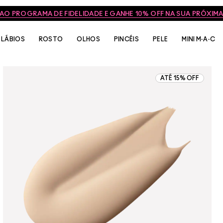
 AO PROGRAMA DE FIDELIDADE E GANHE 10% OFF NA SUA PRÓXI
LÁBIOS
ROSTO
OLHOS
PINCÉIS
PELE
MINI M·A·C
ATÉ 15% OFF