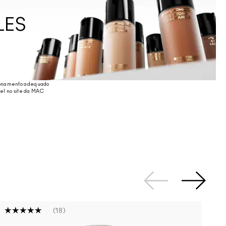
LES
cionamento adequado
vel no site da MAC
18