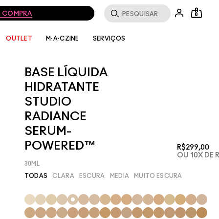
MA COMPRA
0
SERVIÇOS
OUTLET
M·A·CZINE
BASE LÍQUIDA
HIDRATANTE
STUDIO
RADIANCE
SERUM-
POWERED™
R$299,00
OU 10X DE 
30ML
TODAS
CLARA
ESCURA
MEDIA
MUITO ESCURA