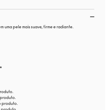
m uma pele mais suave, firme e radiante.
**
produto.
 produto.
o produto.
o produto.