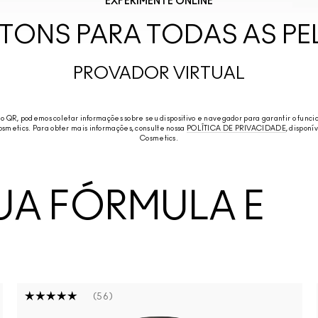
EXPERIMENTE ONLINE
 TONS PARA TODAS AS PE
PROVADOR VIRTUAL
go QR, podemos coletar informações sobre seu dispositivo e navegador para garantir o fun
smetics. Para obter mais informações, consulte nossa
POLÍTICA DE PRIVACIDADE
, disponí
Cosmetics.
UA FÓRMULA E
56