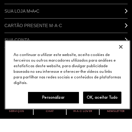
SUA LOJA M•A•C
CARTÃO PRESENTE M·A·C
SUA CONTA
Ao continuar a utilizar este website, aceita cookies de
CONECTAR
terceiros ou outros marcadores utilizados para análises e
estatísticas deste website, para divulgar publicidade
baseada no seu interesse e oferecer-lhe vídeos ou links
para partilhar nas redes sociais e conteúdos de plataformas
digitais.
GERENCIAR COOKIES DO SITE
POLÍTICA DE PRIVACIDADE
TERMOS & CONDIÇÕES
POLÍTICA M·A·C CONTRA FALSIFICADOS
Personalizar
OK, aceitar Tudo
© MAKE-UP ART COSMETICS. TODOS OS DIREITOS
MUNDIAIS RESERVADOS.
SERVIÇOS
CHAT
M∙A∙C LOVER
NEWSLETTER
VOCÊ É M·A·C LOVER?
ELEGÂNCIA DISTRIBUIDORA DE COSMÉTICOS LTDA. |
AVENIDA JAGUARÉ 818 MÓDULO 25 CEP: 05346-000 |
Oficialize seu sentimento. Participe do nosso programa de
fidelidade e seja recompensado pelo seu amor -
CNPJ: 08.377.511/0089-70