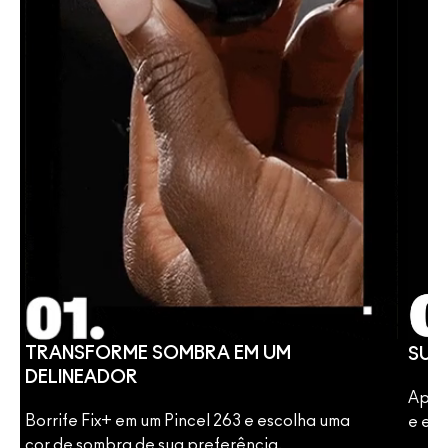
TRANSFORME SOMBRA EM UM
SUA
DELINEADOR
Apliq
Borrife Fix+ em um Pincel 263 e escolha uma
e ent
cor de sombra de sua preferência.