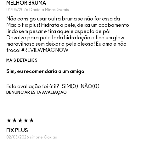
MELHOR BRUMA
01/05/2026
Daniela
Minas Gerais
Não consigo usar outra bruma se não for essa da
Mac o Fix plus! Hidrata a pele, deixa um acabamento
lindo sem pesar e tira aquele aspecto de pó!
Devolve para pele toda hidratação e fica um glow
maravilhoso sem deixar a pele oleosa! Eu amo e não
troco! #REVIEWMACNOW
MAIS DETALHES
Sim, eu recomendaria a um amigo
Esta avaliação foi útil?
0
0
DENUNCIAR ESTA AVALIAÇÃO
FIX PLUS
02/03/2026
simone
Caxias