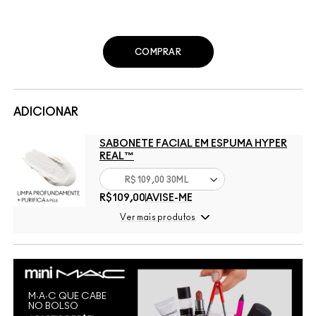
COMPRAR
ADICIONAR
SABONETE FACIAL EM ESPUMA HYPER
REAL™
R$109,00 30ML
R$109,00
AVISE-ME
Ver mais produtos
M∙A∙C QUE CABE
NO BOLSO