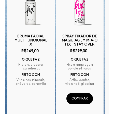
BRUMA FACIAL
SPRAY FIXADOR DE
B
MULTIFUNCIONAL
MAQUIAGEM M·A·C
+
FIX +
FIX+ STAY OVER
R$249,00
R$299,00
O QUE FAZ
O QUE FAZ
Hidrata, prepara,
Fixa a maquiagem
fixa, refresca
por até 24 horas.
FEITO COM
FEITO COM
Vitaminas, minerais,
Antioxidantes,
chá verde, camomila
vitamina E, glicerina
COMPRAR