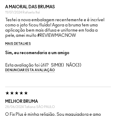
A MAIORAL DAS BRUMAS
11/07/2024
Rafaela
Itaí
Testei a nova embalagem recentemente e é incrível
como o jato ficou fluído! Agora a bruma tem uma
aplicação bem mais difusa e uniforme em toda a
pele, amei muito #REVIEWMACNOW
MAIS DETALHES
Sim, eu recomendaria a um amigo
Esta avaliação foi útil?
8
3
DENUNCIAR ESTA AVALIAÇÃO
MELHOR BRUMA
28/06/2024
Tatiana
SÃO PAULO
O Fix Plus é minha religião. Sou maquiadora e amo