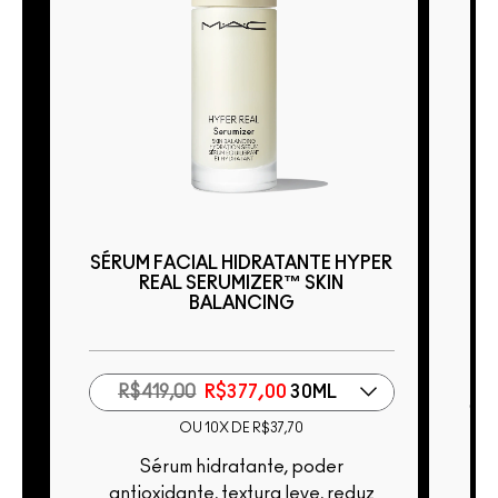
SÉRUM FACIAL HIDRATANTE HYPER
REAL SERUMIZER™ SKIN
BALANCING
Acabamento Matte, Cobertura
R$419,00
R$377,00
30ML
Con
OU 10X DE R$37,70
Sérum hidratante, poder
antioxidante, textura leve, reduz