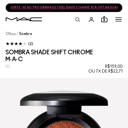
JUNTE-SE AO PROGRAMA DE FIDELIDADE E GANHE 10% OFF NA SUA PRÓ
0
Olhos
/
Sombra
2
SOMBRA SHADE SHIFT CHROME
M·A·C
R$159,00
1G
OU 7X DE R$22,71