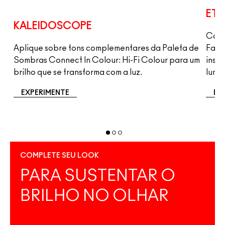
ETH
KALEIDOSCOPE
Com 
ar
Aplique sobre tons complementares da Paleta de
Facia
Sombras Connect In Colour: Hi-Fi Colour para um
inst
brilho que se transforma com a luz.
lumi
EXPERIMENTE
EX
COMPLETE SEU LOOK
PARA SUSTENTAR O
BRILHO NO OLHAR