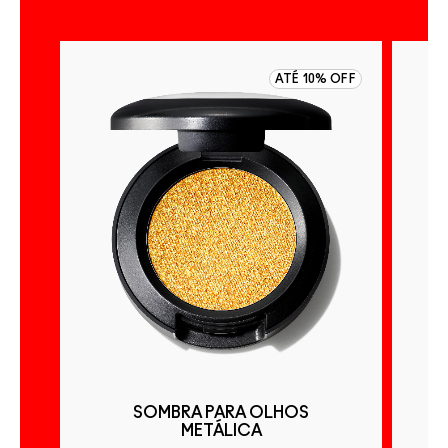
 OFF
ATÉ 10% OFF
ÃO
SOMBRA PARA OLHOS
METÁLICA