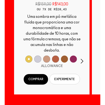
R$159,00
R$143,00
OU 7X DE R$20,43
Uma sombra em pó metálica
Uma sombra em pó ul
fluida que proporciona uma cor
c
monocromática e uma
p
durabilidade de 10 horas, com
h
uma fórmula cremosa, que não se
acumula nas linhas e não
desbota.
ALLOWANCE
COMPRAR
EXPERIMENTE