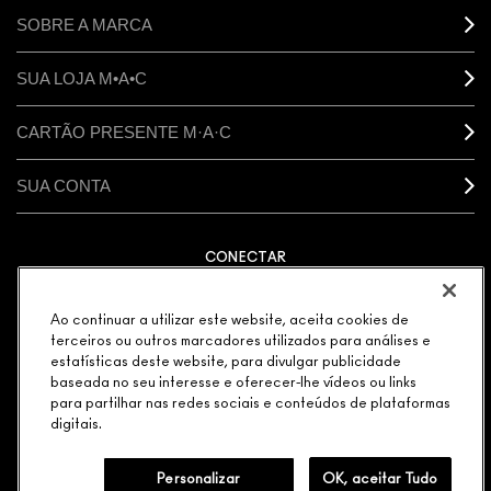
SOBRE A MARCA
SUA LOJA M•A•C
CARTÃO PRESENTE M·A·C
SUA CONTA
CONECTAR
Ao continuar a utilizar este website, aceita cookies de
terceiros ou outros marcadores utilizados para análises e
estatísticas deste website, para divulgar publicidade
GERENCIAR COOKIES DO SITE
POLÍTICA DE PRIVACIDADE
baseada no seu interesse e oferecer-lhe vídeos ou links
TERMOS & CONDIÇÕES
POLÍTICA M·A·C CONTRA FALSIFICADOS
para partilhar nas redes sociais e conteúdos de plataformas
© MAKE-UP ART COSMETICS. TODOS OS DIREITOS
digitais.
MUNDIAIS RESERVADOS.
ELEGÂNCIA DISTRIBUIDORA DE COSMÉTICOS LTDA. |
Personalizar
OK, aceitar Tudo