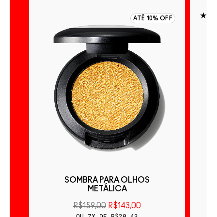
 OFF
ATÉ 10% OFF
ÃO
SOMBRA PARA OLHOS
S
METÁLICA
R$159,00
R$143,00
OU 7X DE R$20,43