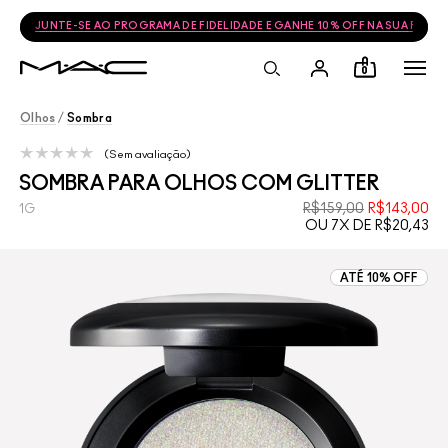
JUNTE-SE AO PROGRAMA DE FIDELIDADE E GANHE 10% OFF NA SUA PRÓ
0
Olhos
/
Sombra
Sem avaliação
SOMBRA PARA OLHOS COM GLITTER
R$159,00
R$143,00
1G
OU 7X DE R$20,43
ATÉ 10% OFF