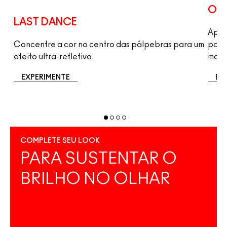
OH 
LAST DANCE
Apli
Concentre a cor no centro das pálpebras para um
para
efeito ultra-refletivo.
marc
EXPERIMENTE
EX
COMPLETE SEU LOOK
PARA SUSTENTAR O
BRILHO NO OLHAR