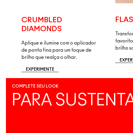
FLAS
CRUMBLED
DIAMONDS
Transfor
favorito
Aplique e ilumine com o aplicador
brilho 
de ponta fina para um toque de
brilho que realça o olhar.
EXPER
EXPERIMENTE
COMPLETE SEU LOOK
PARA SUSTENT