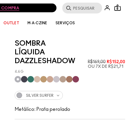
MA COMPRA
0
SERVIÇOS
OUTLET
M·A·CZINE
SOMBRA
LÍQUIDA
DAZZLESHADOW
R$169,00
R$152,00
OU 7X DE R$21,71
4.6G
SILVER SURFER
Metálico: Prata perolado