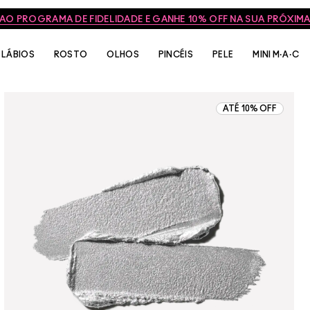
 AO PROGRAMA DE FIDELIDADE E GANHE 10% OFF NA SUA PRÓXI
LÁBIOS
ROSTO
OLHOS
PINCÉIS
PELE
MINI M·A·C
ATÉ 10% OFF