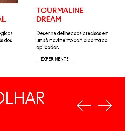
TOURMALINE
AL
DREAM
égicos
Desenhe delineados precisos em
as dos
um só movimento com a ponta do
aplicador.
EXPERIMENTE
OLHAR