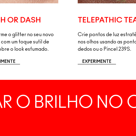
H OR DASH
TELEPATHIC TE
me o glitter no seu novo
Crie pontos de luz estrat
 com um toque sutil de
nos olhos usando as pont
sobre o look esfumado.
dedos ou o Pincel 239S.
IMENTE
EXPERIMENTE
AR O BRILHO NO 