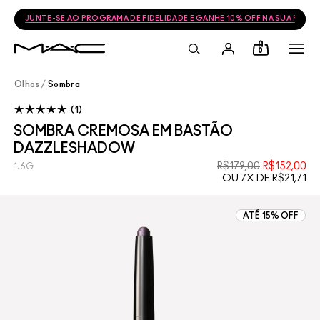
JUNTE-SE AO PROGRAMA DE FIDELIDADE E GANHE 10% OFF NA SUA PRÓ
0
Olhos
/
Sombra
1
SOMBRA CREMOSA EM BASTÃO
DAZZLESHADOW
R$179,00
R$152,00
1.6G
OU 7X DE R$21,71
ATÉ 15% OFF