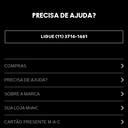
Oficialize seu sentimento. Participe do nosso programa de
fidelidade e seja recompensado pelo seu amor -
PRECISA DE AJUDA?
começando com 10% de desconto na sua próxima compra.
JUNTE-SE AOS M·A·C LOVERS
LIGUE (11) 3716-1661
COMPRAS
PRECISA DE AJUDA?
SOBRE A MARCA
SUA LOJA M•A•C
CARTÃO PRESENTE M·A·C