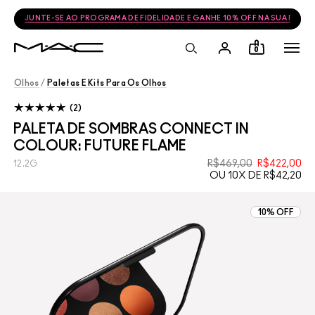
JUNTE-SE AO PROGRAMA DE FIDELIDADE E GANHE 10% OFF NA SUA PRÓ
0
Olhos
/
Paletas E Kits Para Os Olhos
2
PALETA DE SOMBRAS CONNECT IN
COLOUR: FUTURE FLAME
R$469,00
R$422,00
12.2G
OU 10X DE R$42,20
10% OFF