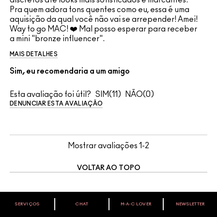
Pra quem adora tons quentes como eu, essa é uma
aquisição da qual você não vai se arrepender! Amei!
Way to go MAC! ❤️ Mal posso esperar para receber
a mini "bronze influencer".
MAIS DETALHES
Sim, eu recomendaria a um amigo
Esta avaliação foi útil?
11
0
DENUNCIAR ESTA AVALIAÇÃO
Mostrar avaliações
1-2
VOLTAR AO TOPO
SERVIÇOS
CHAT
M∙A∙C LOVER
NEWSLETTER
VOCÊ É M·A·C LOVER?