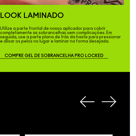
LOOK LAMINADO
Utilize a parte frontal de nosso aplicador para cobrir
completamente as sobrancelhas sem complicações. Em
seguida, use a parte plana de trás da haste para pressionar
e alisar os pelos no lugar e laminar na forma desejada.
COMPRE GEL DE SOBRANCELHA PRO LOCKED