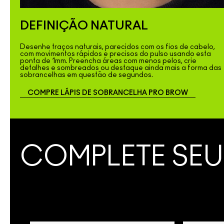
DEFINIÇÃO NATURAL
Desenhe traços naturais, parecidos com os fios de cabelo,
com movimentos rápidos e precisos do pulso usando esta
ponta de 1mm. Preencha áreas com menos pelos, crie
detalhes e sombreados ou destaque ainda mais a forma das
sobrancelhas em questão de segundos.
COMPRE LÁPIS DE SOBRANCELHA PRO BROW
COMPLETE SEU