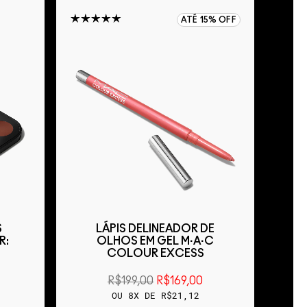
ATÉ 15% OFF
S
LÁPIS DELINEADOR DE
BA
R:
OLHOS EM GEL M·A·C
COLOUR EXCESS
R$199,00
R$169,00
OU 8X DE R$21,12
Acabamento Mat