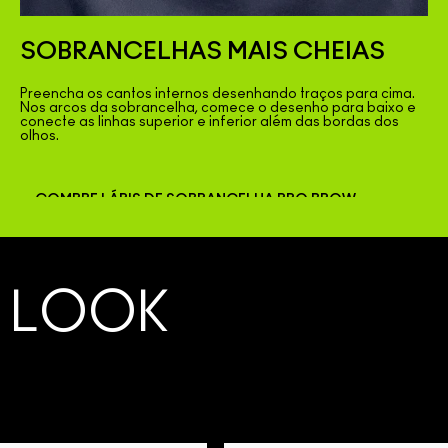
SOBRANCELHAS MAIS CHEIAS
Preencha os cantos internos desenhando traços para cima.
Nos arcos da sobrancelha, comece o desenho para baixo e
conecte as linhas superior e inferior além das bordas dos
olhos.
COMPRE LÁPIS DE SOBRANCELHA PRO BROW
 LOOK