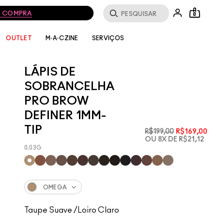
MA COMPRA
0
SERVIÇOS
OUTLET
M·A·CZINE
LÁPIS DE
SOBRANCELHA
PRO BROW
DEFINER 1MM-
TIP
R$199,00
R$169,00
OU 8X DE R$21,12
0.03G
OMEGA
Taupe Suave /Loiro Claro