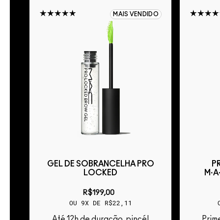
IDO
MAIS VENDIDO
L
GEL DE SOBRANCELHA PRO
P
LOCKED
M·A
R$199,00
OU 9X DE R$22,11
Até 12h de duração, pincél
Primer condicionante para