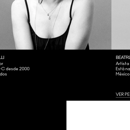
LI
BEATRI
or
Artista
A·C desde 2000
Está n
idos
México
VER PE