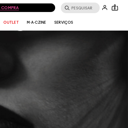
AS
MA COMPRA
0
SERVIÇOS
OUTLET
M·A·CZINE