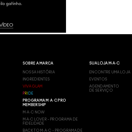
ilo gatinho.
 VÍDEO
SOBRE A MARCA
SUA LOJA M·A·C
NOSSA HISTÓRIA
ENCONTRE UMA LOJA
INGREDIENTES
EVENTOS
VIVA GLAM
AGENDAMENTO
DE SERVIÇO
P
R
I
D
E
PROGRAMA M·A·C PRO
MEMBERSHIP
M·A·C NOW
M∙A∙C LOVER – PROGRAMA DE
FIDELIDADE
BACK TO M·A·C – PROGRAMA DE