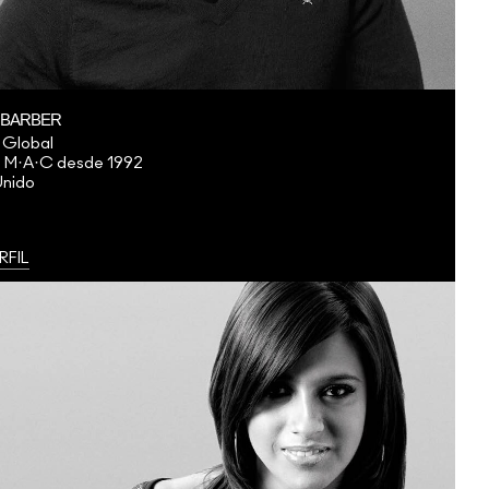
 BARBER
r Global
a M·A·C desde 1992
Unido
RFIL