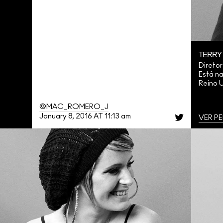
TERRY
Direto
Está n
Reino 
@MAC_ROMERO_J
January 8, 2016 AT 11:13 am
VER PE