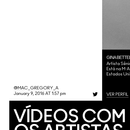
GINA BETTEL
Artista Sêni
Está na M·
Estados Un
@MAC_GREGORY_A
January 9, 2016 AT 1:57 pm
VER PERFIL
VÍDEOS COM