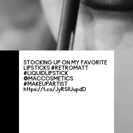
STOCKING UP ON MY FAVORITE
LIPSTICKS #RETROMATT
#LIQUIDLIPSTICK
@MACCOSMETICS
#MAKEUPARTIST
https://t.co/JyRSIUupdD