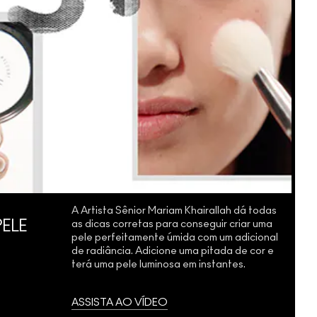
A Artista Sênior Mariam Khairallah dá todas
as dicas corretas para conseguir criar uma
ELE
pele perfeitamente úmida com um adicional
de radiância. Adicione uma pitada de cor e
terá uma pele luminosa em instantes.
ASSISTA AO VÍDEO