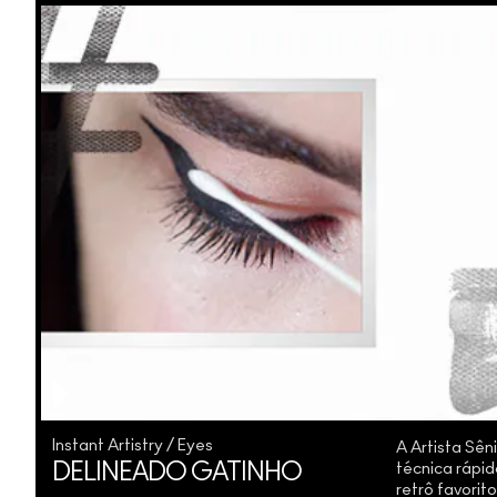
Instant Artistry / Eyes
A Artista Sê
técnica rápida
DELINEADO GATINHO
retrô favorit