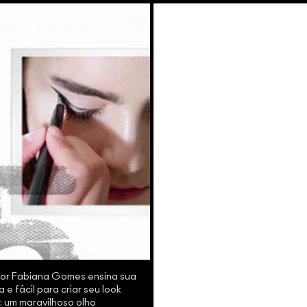
nior Fabiana Gomes ensina sua
 e fácil para criar seu look
o: um maravilhoso olho