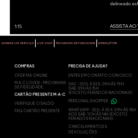
delineado est
ASSISTA AO
1:15
AGENDE UM SERVIÇO
LIVE CHAT
PROGRAMA DE FIDELIDADE
NEWSLETTER
COMPRAS
PRECISA DE AJUDA?
OFERTAS ONLINE
ENTRE EM CONTATO CONOSCO
M∙A∙C LOVER – PROGRAMA
SAC - SEG. À SEX. 09H ÀS 19H
DE FIDELIDADE
SAB. 09H ÀS 15H
(EXCETO FERIADOS NACIONAIS)
CARTÃO PRESENTE M·A·C
PERSONAL SHOPPER
VERIFIQUE O SALDO
WHATSAPP - SEG. À SEX. 09H ÀS 18H
FAQ CARTÃO PRESENTE
AOS SAB. 1OH ÀS 14H (EXCETO
FERIADOS NACIONAIS)
CANCELAMENTOS &
DEVOLUÇÕES