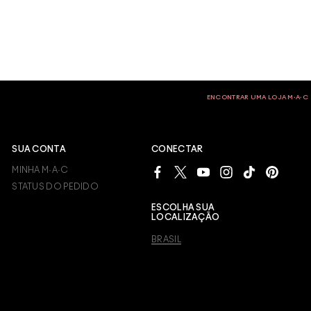
ENCONTRAR UMA LOJA M∙A∙C
SUA CONTA
CONECTAR
MINHA M·A·C
STATUS DO PEDIDO
ESCOLHA SUA
LOCALIZAÇÃO
BRASIL