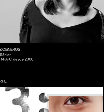
Z CISNEROS
 Sênior
a M·A·C desde 2000
RFIL