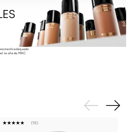
LES
cionamento adequado
vel no site da MAC
18