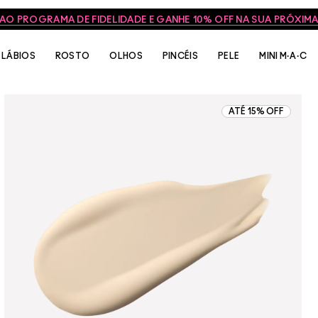
 AO PROGRAMA DE FIDELIDADE E GANHE 10% OFF NA SUA PRÓXI
LÁBIOS
ROSTO
OLHOS
PINCÉIS
PELE
MINI M·A·C
ATÉ 15% OFF