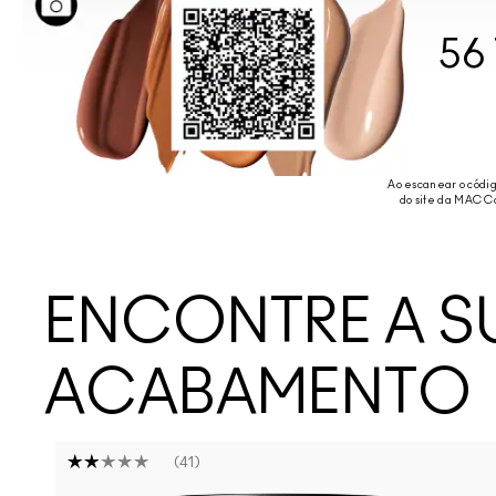
56
Ao escanear o códi
do site da MAC Co
ENCONTRE A S
ACABAMENTO
41