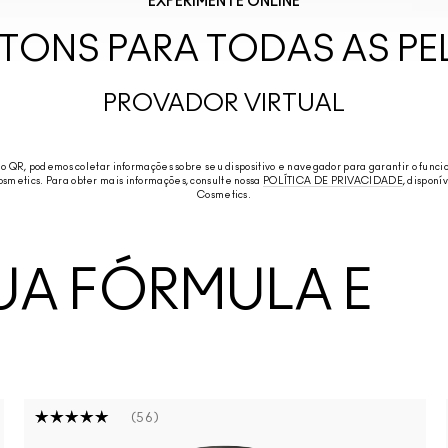
EXPERIMENTE ONLINE
 TONS PARA TODAS AS PE
PROVADOR VIRTUAL
go QR, podemos coletar informações sobre seu dispositivo e navegador para garantir o fun
smetics. Para obter mais informações, consulte nossa
POLÍTICA DE PRIVACIDADE
, disponí
Cosmetics.
UA FÓRMULA E
56