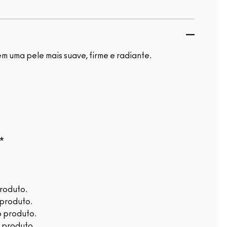
m uma pele mais suave, firme e radiante.
**
produto.
 produto.
o produto.
o produto.