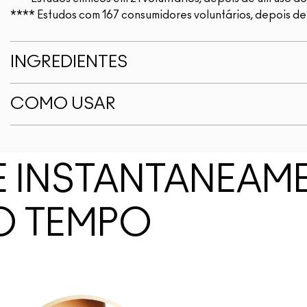
**** Estudos com 167 consumidores voluntários, depois d
INGREDIENTES
COMO USAR
E INSTANTANEAM
O TEMPO