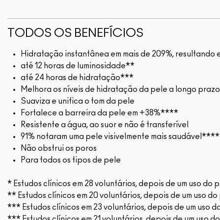
TODOS OS BENEFÍCIOS
Hidratação instantânea em mais de 209%, resultando e
até 12 horas de luminosidade**
até 24 horas de hidratação***
Melhora os níveis de hidratação da pele a longo prazo
Suaviza e unifica o tom da pele
Fortalece a barreira da pele em +38%****
Resistente a água, ao suor e não é transferível
91% notaram uma pele visivelmente mais saudável***
Não obstrui os poros
Para todos os tipos de pele
* Estudos clínicos em 28 voluntários, depois de um uso do 
** Estudos clínicos em 20 voluntários, depois de um uso do
*** Estudos clínicos em 23 voluntários, depois de um uso d
*** Estudos clínicos em 21 voluntários, depois de um uso d