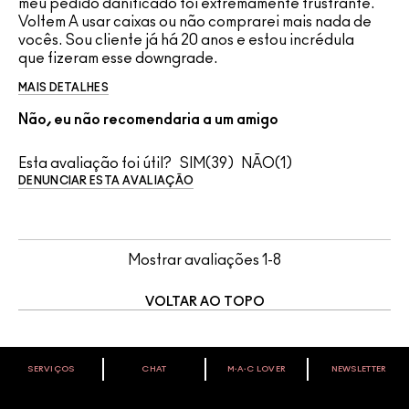
meu pedido danificado foi extremamente frustrante.
Voltem A usar caixas ou não comprarei mais nada de
vocês. Sou cliente já há 20 anos e estou incrédula
que fizeram esse downgrade.
MAIS DETALHES
Não, eu não recomendaria a um amigo
Esta avaliação foi útil?
39
1
DENUNCIAR ESTA AVALIAÇÃO
Mostrar avaliações
1-8
VOLTAR AO TOPO
SERVIÇOS
CHAT
M∙A∙C LOVER
NEWSLETTER
VOCÊ É M·A·C LOVER?