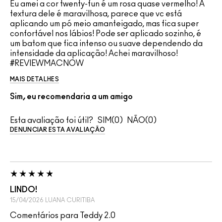
Eu amei a cor twenty-fun é um rosa quase vermelho! A
textura dele é maravilhosa, parece que vc está
aplicando um pó meio amanteigado, mas fica super
confortável nos lábios! Pode ser aplicado sozinho, é
um batom que fica intenso ou suave dependendo da
intensidade da aplicação! Achei maravilhoso!
#REVIEWMACNOW
MAIS DETALHES
Sim, eu recomendaria a um amigo
Esta avaliação foi útil?
0
0
DENUNCIAR ESTA AVALIAÇÃO
LINDO!
15/04/2026
LUANA
CURITIBA
Comentários para Teddy 2.0