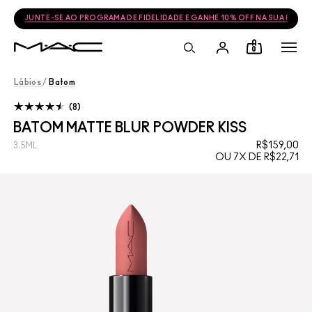
JUNTE-SE AO PROGRAMA DE FIDELIDADE E GANHE 10% OFF NA SUA PRÓ
0
Lábios
/
Batom
8
BATOM MATTE BLUR POWDER KISS
R$159,00
3.5ML
OU 7X DE R$22,71