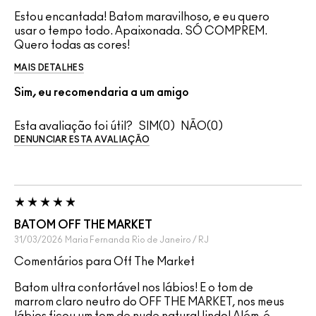
Estou encantada! Batom maravilhoso, e eu quero
usar o tempo todo. Apaixonada. SÓ COMPREM.
Quero todas as cores!
MAIS DETALHES
Sim, eu recomendaria a um amigo
Esta avaliação foi útil?
0
0
DENUNCIAR ESTA AVALIAÇÃO
BATOM OFF THE MARKET
31/03/2026
Maria Fernanda
Rio de Janeiro / RJ
Comentários para Off The Market
Batom ultra confortável nos lábios! E o tom de
marrom claro neutro do OFF THE MARKET, nos meus
lábios ficou um tom de nude natural lindo! Além, é