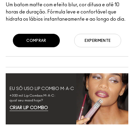
Um batom matte com efeito blur, cor difusa e até 10
horas de duração. Fórmula leve e confortável que
hidrata os lábios instantaneamente e ao longo do dia.
COMPRAR
EXPERIMENTE
EU SÓ USO LIP COMBO M·A·C
+300 mil Lip Combos M·A·C:
qual seu mood hoje?
CRIAR LIP COMBO