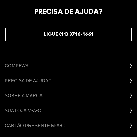
Oficialize seu sentimento. Participe do nosso programa de
fidelidade e seja recompensado pelo seu amor -
PRECISA DE AJUDA?
começando com 10% de desconto na sua próxima compra.
JUNTE-SE AOS M·A·C LOVERS
LIGUE (11) 3716-1661
COMPRAS
PRECISA DE AJUDA?
SOBRE A MARCA
SUA LOJA M•A•C
CARTÃO PRESENTE M·A·C