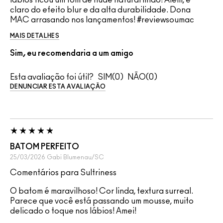
claro do efeito blur e da alta durabilidade. Dona
MAC arrasando nos lançamentos! #reviewsoumac
MAIS DETALHES
Sim, eu recomendaria a um amigo
Esta avaliação foi útil?
0
0
DENUNCIAR ESTA AVALIAÇÃO
BATOM PERFEITO
25/03/2026
Gabi
Blumenau/SC
Comentários para Sultriness
O batom é maravilhoso! Cor linda, textura surreal.
Parece que você está passando um mousse, muito
delicado o toque nos lábios! Amei!