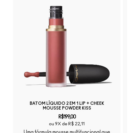
BATOM LÍQUIDO 2 EM 1 LIP + CHEEK
MOUSSE POWDER KISS
R$199,00
ou 9X de R$ 22,11
A
Uma fórmula mousse multifuncional que