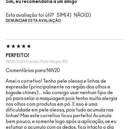
Sim, eu recomendaria a um amigo
Esta avaliação foi útil?
4
0
DENUNCIAR ESTA AVALIAÇÃO
PERFEITO!
14/02/2023
Daniela
Porto Alegre /RS
Comentários para NW20
Amei o corretivo! Tenho pele oleosa e linhas de
expressão (principalmente na região dos olhos e
bigode chines)... não consigo usar nenhum tipo de
pó para selar a maquiagem pois tenho muita alergia
nos olhos com produtos em pó. E isso é uma
dificuldade em pele oleosa, pois tudo acumula nas
linhas! Mas este corretivo ficou perfeito! Acumula
bem pouco, e somente logo após a aplicação, se eu
esfumar o acumulo com os dedos, fica intacto o dia