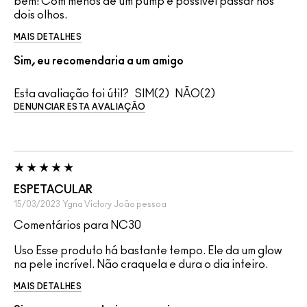
bem! Com menos de um pump é possível passar nos
dois olhos.
MAIS DETALHES
Sim, eu recomendaria a um amigo
Esta avaliação foi útil?
2
2
DENUNCIAR ESTA AVALIAÇÃO
ESPETACULAR
15/03/2023
Ygna Victory
João pessoa
Comentários para NC30
Uso Esse produto há bastante tempo. Ele da um glow
na pele incrível. Não craquela e dura o dia inteiro.
MAIS DETALHES