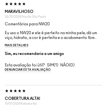
MARAVILHOSO
05/12/2024
Priscila
São Paulo
Comentários para NW20
Eu uso o NW20 e ele é perfeito na minha pele, dá um
viço, hidrata , a cor é perfeita e o acabamento tbm .
MAIS DETALHES
Sim, eu recomendaria a um amigo
Esta avaliação foi útil?
1
0
DENUNCIAR ESTA AVALIAÇÃO
COBERTURA ALTA!
11/07/2024
Rafaela
Itaí