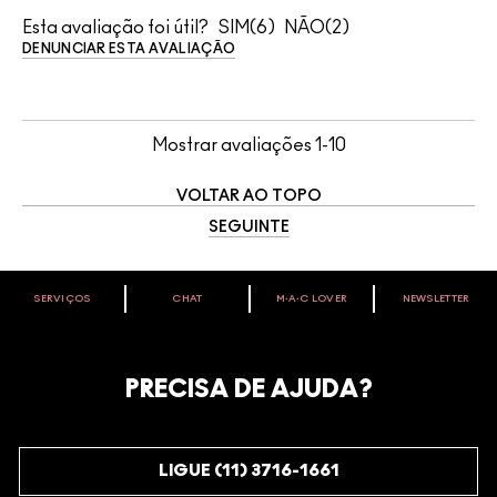
Esta avaliação foi útil?
6
2
DENUNCIAR ESTA AVALIAÇÃO
Mostrar avaliações
1-10
VOLTAR AO TOPO
SEGUINTE
SERVIÇOS
CHAT
M∙A∙C LOVER
NEWSLETTER
VOCÊ É M·A·C LOVER?
Oficialize seu sentimento. Participe do nosso programa de
fidelidade e seja recompensado pelo seu amor -
PRECISA DE AJUDA?
começando com 10% de desconto na sua próxima compra.
JUNTE-SE AOS M·A·C LOVERS
LIGUE (11) 3716-1661