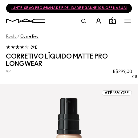
JUNTE-SE AO PROGRAMA DE FIDELIDADE E GANHE 10% OFF NA SUA PRÓ
0
Rosto
/
Corretivo
91
CORRETIVO LÍQUIDO MATTE PRO
LONGWEAR
R$299,00
9ML
OU
ATÉ 15% OFF