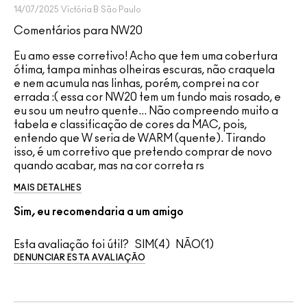
14/07/2025
Victória B
São Paulo
Comentários para NW20
Eu amo esse corretivo! Acho que tem uma cobertura
ótima, tampa minhas olheiras escuras, não craquela
e nem acumula nas linhas, porém, comprei na cor
errada :( essa cor NW20 tem um fundo mais rosado, e
eu sou um neutro quente... Não compreendo muito a
tabela e classificação de cores da MAC, pois,
entendo que W seria de WARM (quente). Tirando
isso, é um corretivo que pretendo comprar de novo
quando acabar, mas na cor correta rs
MAIS DETALHES
Sim, eu recomendaria a um amigo
Esta avaliação foi útil?
4
1
DENUNCIAR ESTA AVALIAÇÃO