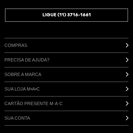
JUNTE-SE AOS M·A·C LOVERS
LIGUE (11) 3716-1661
COMPRAS
PRECISA DE AJUDA?
SOBRE A MARCA
SUA LOJA M•A•C
CARTÃO PRESENTE M·A·C
SUA CONTA