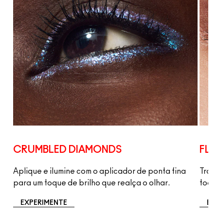
CRUMBLED DIAMONDS
FLA
nto
Aplique e ilumine com o aplicador de ponta fina
Trans
para um toque de brilho que realça o olhar.
toque
EXPERIMENTE
EX