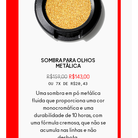
ÃO
SOMBRA PARA OLHOS
METÁLICA
R$159,00
R$143,00
OU 7X DE R$20,43
Uma sombra em pó metálica
Uma sombra em pó ul
fluida que proporciona uma cor
c
monocromática e uma
p
durabilidade de 10 horas, com
h
uma fórmula cremosa, que não se
acumula nas linhas e não
desbota.