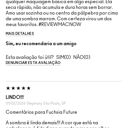
qualquer maquiagem básica em algo especial. Ela
seca rápido, não acumula e dura horas sem borrar.
Amo usar sozinha ou no centro da pálpebra por cima
de uma sombra marrom. Com certeza virou um dos
meus favoritos. #REVIEWMACNOW
MAIS DETALHES
Sim, eu recomendaria a um amigo
Esta avaliação foi útil?
0
0
DENUNCIAR ESTA AVALIAÇÃO
LINDO!!!
01/02/2026
Stephany
São Paulo, SP
Comentários para Fuchsia Future
A sombra é linda demais!!! A cor que está na