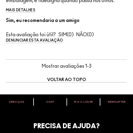
embalagem, é fidedigna quando passa nos olhos.
MAIS DETALHES
Sim, eu recomendaria a um amigo
Esta avaliação foi útil?
0
0
DENUNCIAR ESTA AVALIAÇÃO
Mostrar avaliações
1-3
VOLTAR AO TOPO
SERVIÇOS
CHAT
M∙A∙C LOVER
NEWSLETTER
VOCÊ É M·A·C LOVER?
Oficialize seu sentimento. Participe do nosso programa de
fidelidade e seja recompensado pelo seu amor -
PRECISA DE AJUDA?
começando com 10% de desconto na sua próxima compra.