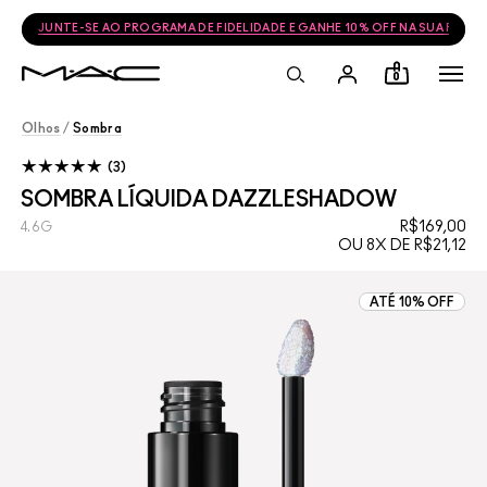
FRETE GRÁTIS NAS COMPRAS ACIMA DE R$399
0
Olhos
/
Sombra
3
SOMBRA LÍQUIDA DAZZLESHADOW
R$169,00
4.6G
OU 8X DE R$21,12
ATÉ 10% OFF