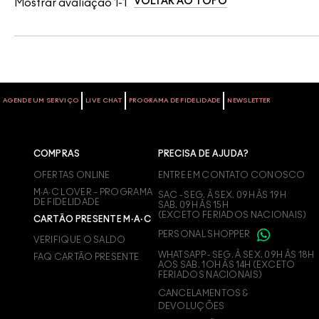
VOLTAR AO TOPO
Mostrar avaliação
1-1
AGENDE UM SERVIÇO
LIVE CHAT
PROGRAMA DE FIDELIDADE
NEWSLETTER
COMPRAS
PRECISA DE AJUDA?
OFERTAS ONLINE
ENTRE EM CONTATO CONOSCO
M∙A∙C LOVER – PROGRAMA
SAC - SEG. À SEX. 09H ÀS 19H
DE FIDELIDADE
SAB. 09H ÀS 15H
(EXCETO FERIADOS NACIONAIS)
CARTÃO PRESENTE M·A·C
PERSONAL SHOPPER
VERIFIQUE O SALDO
WHATSAPP - SEG. À SEX. 09H ÀS 18H
FAQ CARTÃO PRESENTE
AOS SAB. 1OH ÀS 14H (EXCETO
FERIADOS NACIONAIS)
CANCELAMENTOS &
DEVOLUÇÕES