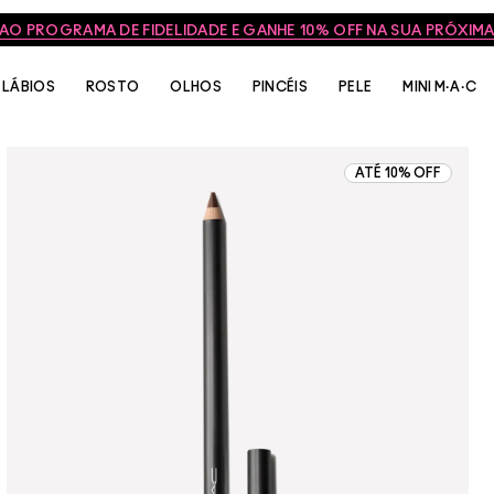
 AO PROGRAMA DE FIDELIDADE E GANHE 10% OFF NA SUA PRÓXI
LÁBIOS
ROSTO
OLHOS
PINCÉIS
PELE
MINI M·A·C
ATÉ 10% OFF