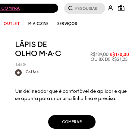
MA COMPRA
0
SERVIÇOS
OUTLET
M·A·CZINE
LÁPIS DE
OLHO M·A·C
R$189,00
R$170,00
OU 8X DE R$21,25
1.45G
Coffee
Um delineador que é confortável de aplicar e que
se aponta para criar uma linha fina e precisa.
COMPRAR