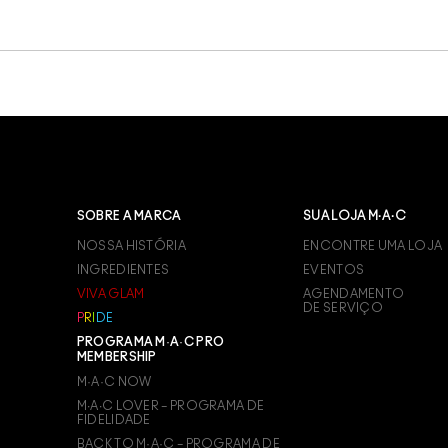
SOBRE A MARCA
SUA LOJA M·A·C
NOSSA HISTÓRIA
ENCONTRE UMA LOJA
INGREDIENTES
EVENTOS
VIVA GLAM
AGENDAMENTO
DE SERVIÇO
P
R
I
D
E
PROGRAMA M·A·C PRO
MEMBERSHIP
M·A·C NOW
M∙A∙C LOVER – PROGRAMA DE
FIDELIDADE
BACK TO M·A·C – PROGRAMA DE