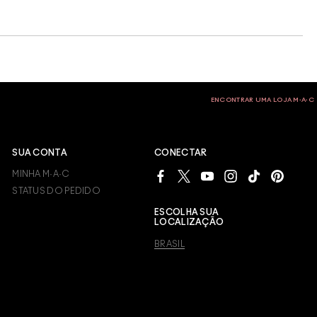
ENCONTRAR UMA LOJA M∙A∙C
SUA CONTA
CONECTAR
MINHA M·A·C
STATUS DO PEDIDO
ESCOLHA SUA
LOCALIZAÇÃO
BRASIL