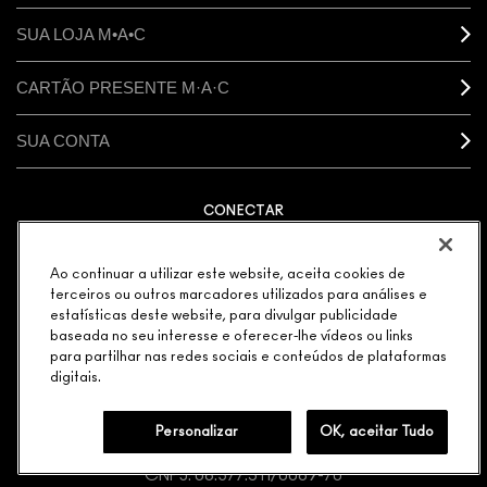
SUA LOJA M•A•C
CARTÃO PRESENTE M·A·C
SUA CONTA
CONECTAR
Ao continuar a utilizar este website, aceita cookies de
terceiros ou outros marcadores utilizados para análises e
estatísticas deste website, para divulgar publicidade
GERENCIAR COOKIES DO SITE
POLÍTICA DE PRIVACIDADE
TERMOS & CONDIÇÕES
baseada no seu interesse e oferecer-lhe vídeos ou links
POLÍTICA M·A·C CONTRA FALSIFICADOS
para partilhar nas redes sociais e conteúdos de plataformas
© MAKE-UP ART COSMETICS. TODOS OS DIREITOS
digitais.
MUNDIAIS RESERVADOS.
ELEGÂNCIA DISTRIBUIDORA DE COSMÉTICOS LTDA. |
Personalizar
OK, aceitar Tudo
AVENIDA JAGUARÉ 818 MÓDULO 25 CEP: 05346-000 |
CNPJ: 08.377.511/0089-70