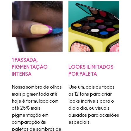
1 PASSADA,
PIGMENTAÇÃO
LOOKS ILIMITADOS
INTENSA
POR PALETA
Nossa sombra de olhos
Use um, dois ou todos
mais pigmentada até
os 12 tons para criar
hoje é formulada com
looks incríveis para o
até 25% mais
dia a dia, ou visuais
pigmentação em
ousados para ocasiões
comparação às
especiais.
paletas de sombras de