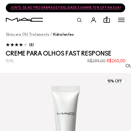
JUNTE-SE AO PROGRAMA DE FIDELIDADE E GANHE 10% OFF NA SUA PRÓ
0
Skincare OU Tratamento
/
Hidratantes
8
CREME PARA OLHOS FAST RESPONSE
R$289,00
R$260,00
15ML
OU
10% OFF