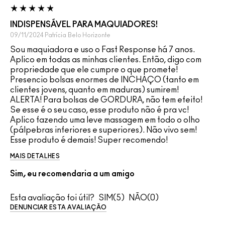
INDISPENSÁVEL PARA MAQUIADORES!
09/11/2024
Patrícia
Belo Horizonte
Sou maquiadora e uso o Fast Response há 7 anos.
Aplico em todas as minhas clientes. Então, digo com
propriedade que ele cumpre o que promete!
Presencio bolsas enormes de INCHAÇO (tanto em
clientes jovens, quanto em maduras) sumirem!
ALERTA! Para bolsas de GORDURA, não tem efeito!
Se esse é o seu caso, esse produto não é pra vc!
Aplico fazendo uma leve massagem em todo o olho
(pálpebras inferiores e superiores). Não vivo sem!
Esse produto é demais! Super recomendo!
MAIS DETALHES
Sim, eu recomendaria a um amigo
Esta avaliação foi útil?
5
0
DENUNCIAR ESTA AVALIAÇÃO