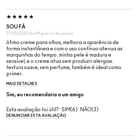
SOU FÃ
27/05/2022
Ana Miguel
rio de janeiro
ótimo creme para olhos, melhora a aparência de
forma instantânea e com o uso contínuo atenua as
marquinhas do tempo. minha pele é madura e
sensível, e o creme atua sem produzir alergias.
textura suave, sem perfume, também é ideal como
primer.
MAIS DETALHES
Sim, eu recomendaria a um amigo
Esta avaliação foi útil?
6
3
DENUNCIAR ESTA AVALIAÇÃO