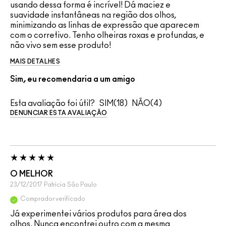
usando dessa forma é incrível! Dá maciez e
suavidade instantâneas na região dos olhos,
minimizando as linhas de expressão que aparecem
com o corretivo. Tenho olheiras roxas e profundas, e
não vivo sem esse produto!
MAIS DETALHES
Sim, eu recomendaria a um amigo
Esta avaliação foi útil?
18
4
DENUNCIAR ESTA AVALIAÇÃO
O MELHOR
23/12/2017
Patricia
São Paulo
Comprador verificado
Já experimentei vários produtos para área dos
olhos. Nunca encontrei outro com a mesma