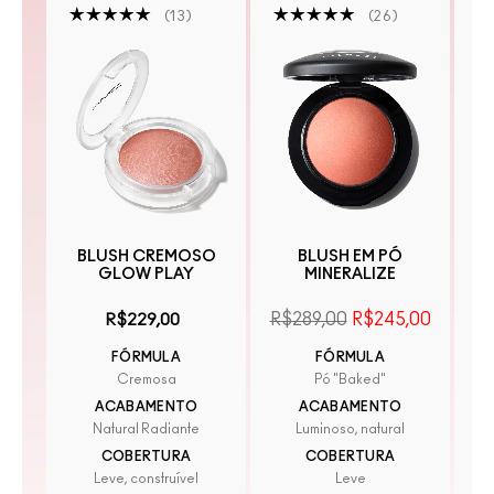
13
26
BLUSH CREMOSO
BLUSH EM PÓ
GLOW PLAY
MINERALIZE
I
E
R$289,00
R$245,00
R$229,00
FÓRMULA
FÓRMULA
Cremosa
Pó "Baked"
ACABAMENTO
ACABAMENTO
Natural Radiante
Luminoso, natural
COBERTURA
COBERTURA
Leve, construível
Leve