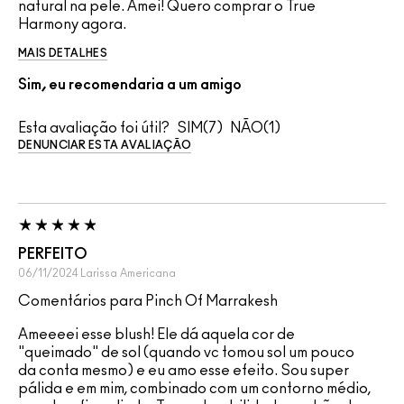
natural na pele. Amei! Quero comprar o True
Harmony agora.
MAIS DETALHES
Sim, eu recomendaria a um amigo
Esta avaliação foi útil?
7
1
DENUNCIAR ESTA AVALIAÇÃO
PERFEITO
06/11/2024
Larissa
Americana
Comentários para Pinch Of Marrakesh
Ameeeei esse blush! Ele dá aquela cor de
"queimado" de sol (quando vc tomou sol um pouco
da conta mesmo) e eu amo esse efeito. Sou super
pálida e em mim, combinado com um contorno médio,