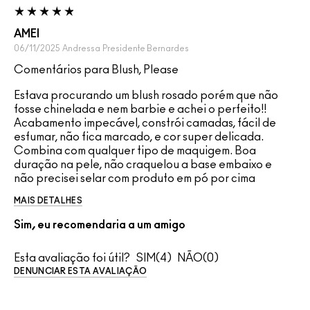
AMEI
06/11/2025
Andressa
Presidente Bernardes
Comentários para Blush, Please
Estava procurando um blush rosado porém que não
fosse chinelada e nem barbie e achei o perfeito!!
Acabamento impecável, constrói camadas, fácil de
esfumar, não fica marcado, e cor super delicada.
Combina com qualquer tipo de maquigem. Boa
duração na pele, não craquelou a base embaixo e
não precisei selar com produto em pó por cima
MAIS DETALHES
Sim, eu recomendaria a um amigo
Esta avaliação foi útil?
4
0
DENUNCIAR ESTA AVALIAÇÃO