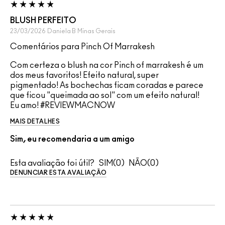
BLUSH PERFEITO
23/03/2026
Daniela B
Minas Gerais
Comentários para Pinch Of Marrakesh
Com certeza o blush na cor Pinch of marrakesh é um
dos meus favoritos! Efeito natural, super
pigmentado! As bochechas ficam coradas e parece
que ficou "queimada ao sol" com um efeito natural!
Eu amo! #REVIEWMACNOW
MAIS DETALHES
Sim, eu recomendaria a um amigo
Esta avaliação foi útil?
0
0
DENUNCIAR ESTA AVALIAÇÃO