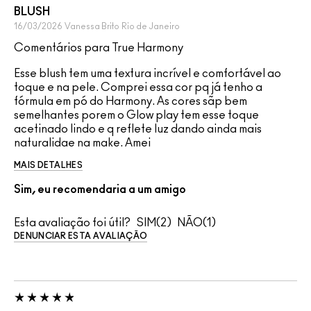
BLUSH
16/03/2026
Vanessa Brito
Rio de Janeiro
Comentários para True Harmony
Esse blush tem uma textura incrível e comfortável ao
toque e na pele. Comprei essa cor pq já tenho a
fórmula em pó do Harmony. As cores sãp bem
semelhantes porem o Glow play tem esse toque
acetinado lindo e q reflete luz dando ainda mais
naturalidae na make. Amei
MAIS DETALHES
Sim, eu recomendaria a um amigo
Esta avaliação foi útil?
2
1
DENUNCIAR ESTA AVALIAÇÃO