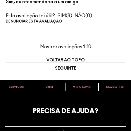
Sim, eu recomendaria a um amigo
Esta avaliação foi útil?
8
0
DENUNCIAR ESTA AVALIAÇÃO
Mostrar avaliações
1-10
VOLTAR AO TOPO
SEGUINTE
SERVIÇOS
CHAT
M∙A∙C LOVER
NEWSLETTER
VOCÊ É M·A·C LOVER?
Oficialize seu sentimento. Participe do nosso programa de
fidelidade e seja recompensado pelo seu amor -
PRECISA DE AJUDA?
começando com 10% de desconto na sua próxima compra.
JUNTE-SE AOS M·A·C LOVERS