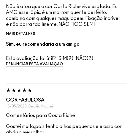
Não é atoa que a cor Costa Riche vive esgtada. Eu
AMO esse lápis, é um marrom quente perfeito,
combina com qualquer maquiagem. Fixação incrível
e não borra facilmente, NÃO FICO SEM!
MAIS DETALHES
Sim, eu recomendaria a um amigo
Esta avaliação foi útil?
9
2
DENUNCIAR ESTA AVALIAÇÃO
COR FABULOSA
18/05/2020
Cecilia
Macaé
Comentários para Costa Riche
Gostei muito,pois tenho olhos pequenos e e assa cor
abriu o meu olhar.