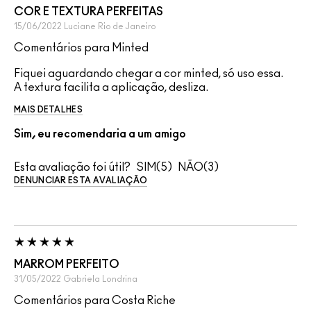
COR E TEXTURA PERFEITAS
15/06/2022
Luciane
Rio de Janeiro
Comentários para Minted
Fiquei aguardando chegar a cor minted, só uso essa.
A textura facilita a aplicação, desliza.
MAIS DETALHES
Sim, eu recomendaria a um amigo
Esta avaliação foi útil?
5
3
DENUNCIAR ESTA AVALIAÇÃO
MARROM PERFEITO
31/05/2022
Gabriela
Londrina
Comentários para Costa Riche