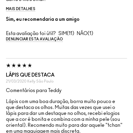
MAIS DETALHES
Sim, eu recomendaria a um amigo
Esta avaliação foi útil?
11
1
DENUNCIAR ESTA AVALIAÇÃO
LÁPIS QUE DESTACA
21/03/2020
Kelly
São Paulo
Comentários para Teddy
Lápis com uma boa duração, borra muito pouco e
que destaca os olhos. Muitas das vezes que usei o
lápis para dar um destaque no olhos, recebi elogios
que a cor é bonita e combina com a minha pele (sou
oriental). Recomendo muito para dar aquele "tchan"
em uma maquiagem mais discreta.