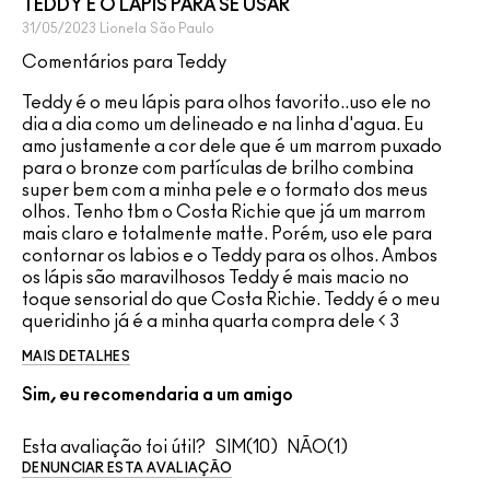
TEDDY É O LAPIS PARA SE USAR
31/05/2023
Lionela
São Paulo
Comentários para Teddy
Teddy é o meu lápis para olhos favorito..uso ele no
dia a dia como um delineado e na linha d'agua. Eu
amo justamente a cor dele que é um marrom puxado
para o bronze com partículas de brilho combina
super bem com a minha pele e o formato dos meus
olhos. Tenho tbm o Costa Richie que já um marrom
mais claro e totalmente matte. Porém, uso ele para
contornar os labios e o Teddy para os olhos. Ambos
os lápis são maravilhosos Teddy é mais macio no
toque sensorial do que Costa Richie. Teddy é o meu
queridinho já é a minha quarta compra dele < 3
MAIS DETALHES
Sim, eu recomendaria a um amigo
Esta avaliação foi útil?
10
1
DENUNCIAR ESTA AVALIAÇÃO