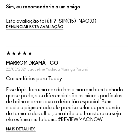
Sim, eu recomendaria a um amigo
Esta avaliação foi útil?
15
0
DENUNCIAR ESTA AVALIAÇÃO
MARROM DRAMÁTICO
22/05/2024
Jaqueline Yoshida
Maringá Paraná
Comentários para Teddy
Esse lápis tem uma cor de base marrom bem fechado
quase preto, seu diferencial são as micros partículas
de brilho marrom que o deixa tão especial. Bem
macio e pigmentado ele precisa selar dependendo
do formato dos olhos, em atrito ele transfere ou seja
ele esfuma muito bem… #REVIEWMACNOW
MAIS DETALHES