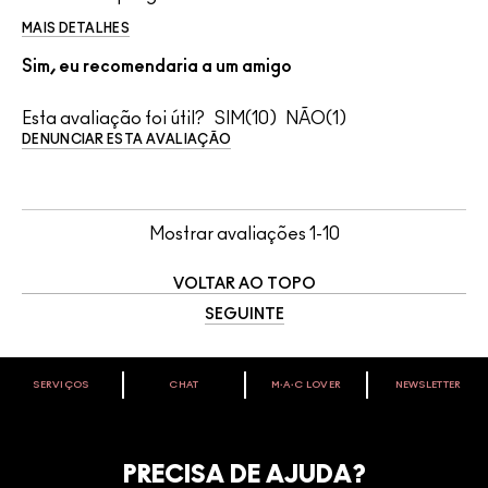
MAIS DETALHES
Sim, eu recomendaria a um amigo
Esta avaliação foi útil?
10
1
DENUNCIAR ESTA AVALIAÇÃO
Mostrar avaliações
1-10
VOLTAR AO TOPO
SEGUINTE
SERVIÇOS
CHAT
M∙A∙C LOVER
NEWSLETTER
VOCÊ É M·A·C LOVER?
Oficialize seu sentimento. Participe do nosso programa de
fidelidade e seja recompensado pelo seu amor -
PRECISA DE AJUDA?
começando com 10% de desconto na sua próxima compra.