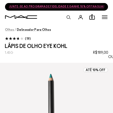
JUNTE-SE AO PROGRAMA DE FIDELIDADE E GANHE 10% OFF NA SUA PRÓ
0
Olhos
/
Delineador Para Olhos
19
LÁPIS DE OLHO EYE KOHL
R$189,00
1.45G
OU
ATÉ 10% OFF