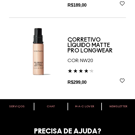
R$189,00
CORRETIVO
LÍQUIDO MATTE
PRO LONGWEAR
COR:
NW20
R$299,00
SERVIÇOS
CHAT
M∙A∙C LOVER
NEWSLETTER
VOCÊ É M·A·C LOVER?
Oficialize seu sentimento. Participe do nosso programa de
fidelidade e seja recompensado pelo seu amor -
PRECISA DE AJUDA?
começando com 10% de desconto na sua próxima compra.