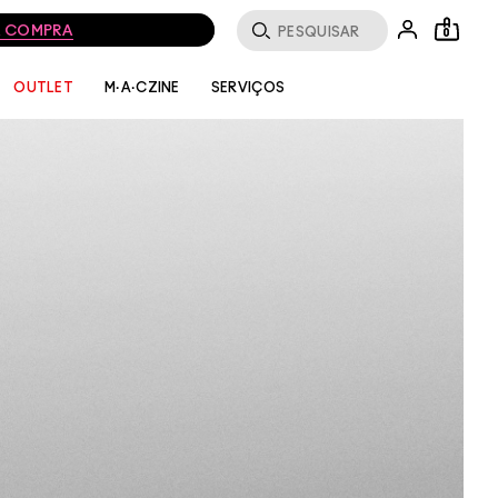
MA COMPRA
0
SERVIÇOS
OUTLET
M·A·CZINE