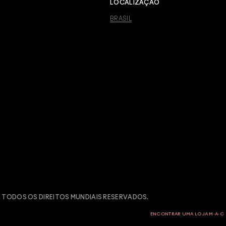
LOCALIZAÇÃO
BRASIL
 TODOS OS DIREITOS MUNDIAIS RESERVADOS.
ENCONTRAR UMA LOJA M∙A∙C
 | CNPJ: 08.377.511/0089-70