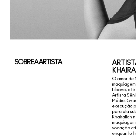
SOBRE A ARTISTA
ARTIST
KHAIR
O amor de M
maquiagem l
Líbano, até
Artista Sên
Médio. Graç
execução p
para ela su
Khairallah 
maquiagem. 
vocação cri
enquanto tr