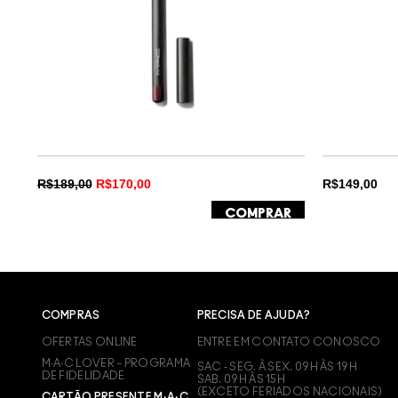
R$189,00
R$170,00
R$149,00
COMPRAR
COMPRAS
PRECISA DE AJUDA?
OFERTAS ONLINE
ENTRE EM CONTATO CONOSCO
M∙A∙C LOVER – PROGRAMA
SAC - SEG. À SEX. 09H ÀS 19H
DE FIDELIDADE
SAB. 09H ÀS 15H
(EXCETO FERIADOS NACIONAIS)
CARTÃO PRESENTE M·A·C