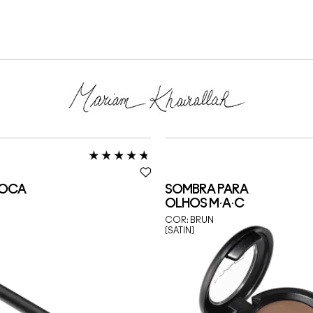
BOCA
SOMBRA PARA
OLHOS M·A·C
COR:
BRUN
[SATIN]