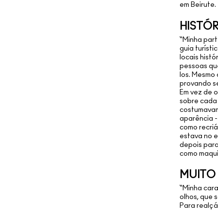
em Beirute.
HISTÓR
“Minha part
guia turísti
locais histó
pessoas que
los. Mesmo
provando se
Em vez de ou
sobre cada 
costumavam
aparência -
como recriá
estava no e
depois par
como maqui
MUITO
“Minha cara
olhos, que 
Para realçá