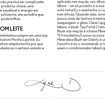
aplicado nas maçãs, nos olhos
não precisa ser complicada.
lábios – um só produto e a s
 produtos chave, uma
está feita! Eu o mantenho a co
e saudável e energia em
mas eficaz. Quando saio, acr
suficiente, ela acredita que
pouco mais de textura à minha
pode brilhar.
maquiagem: o glass Clear Lipg
lábios, o blush Tea Petal Cre
OM LEITE
Blush nas maçãs e a base Mine
imeiríssima compra em uma loja
15 Foundation/Loose na zona
 batom Mocha Lipstick. Eu
Mineralize Blush em Dainty é 
batom simplesmente por que
favorito e eu o recomendo a 
ndedoras o estava usando e
usem o condicionador labial Li