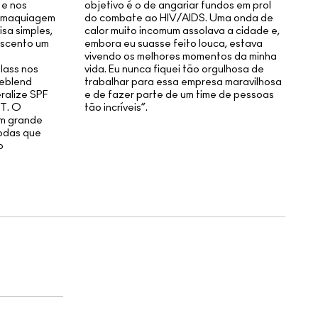
 e nos
objetivo é o de angariar fundos em prol
ua maquiagem
do combate ao HIV/AIDS. Uma onda de
isa simples,
calor muito incomum assolava a cidade e,
escento um
embora eu suasse feito louca, estava
vivendo os melhores momentos da minha
lass nos
vida. Eu nunca fiquei tão orgulhosa de
meblend
trabalhar para essa empresa maravilhosa
ralize SPF
e de fazer parte de um time de pessoas
 T. O
tão incríveis”.
um grande
todas que
p