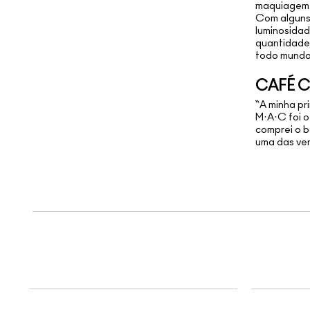
maquiagem 
Com alguns
luminosidad
quantidade 
todo mundo 
CAFÉ C
“A minha pr
M·A·C foi o
comprei o 
uma das ve