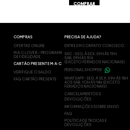
COMPRAR
COMPRAS
PRECISA DE AJUDA?
OFERTAS ONLINE
ENTRE EM CONTATO CONOSCO
M∙A∙C LOVER – PROGRAMA
SAC - SEG. À SEX. 09H ÀS 19H
DE FIDELIDADE
SAB. 09H ÀS 15H
(EXCETO FERIADOS NACIONAIS)
CARTÃO PRESENTE M·A·C
PERSONAL SHOPPER
VERIFIQUE O SALDO
WHATSAPP - SEG. À SEX. 09H ÀS 18H
FAQ CARTÃO PRESENTE
AOS SAB. 1OH ÀS 14H (EXCETO
FERIADOS NACIONAIS)
CANCELAMENTOS &
DEVOLUÇÕES
INFORMAÇÕES SOBRE ENVIO
FAQ
POLÍTICA DE TROCAS E
DEVOLUÇÕES