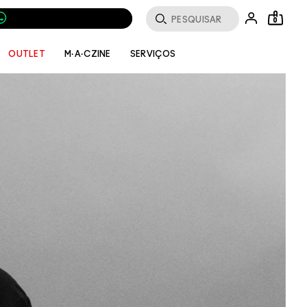
0
SERVIÇOS
OUTLET
M·A·CZINE