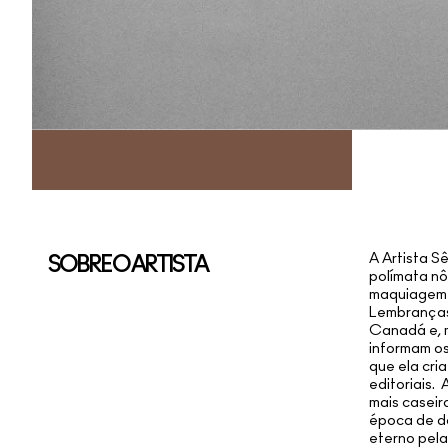
A Artista S
SOBRE O ARTISTA
polímata n
maquiagem 
Lembranças
Canadá e, m
informam os
que ela cri
editoriais.
mais caseir
época de d
eterno pela