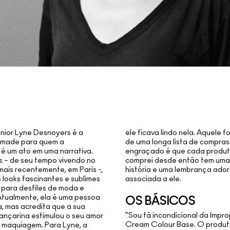
ênior Lyne Desnoyers é a
ele ficava lindo nela. Aquele 
ômade para quem a
de uma longa lista de compras
é um ato em uma narrativa.
engraçado é que cada produt
 – de seu tempo vivendo no
comprei desde então tem uma
ais recentemente, em Paris -,
história e uma lembrança ador
 looks fascinantes e sublimes
associada a ele.
a para desfiles de moda e
 Atualmente, ela é uma pessoa
OS BÁSICOS
a, mas acredita que a sua
“Sou fã incondicional da Imp
ançarina estimulou o seu amor
Cream Colour Base. O produt
 maquiagem. Para Lyne, a