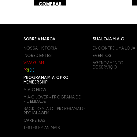
COMPRAR
SOBRE A MARCA
SUA LOJA M·A·C
NOSSA HISTÓRIA
ENCONTRE UMA LOJA
INGREDIENTES
EVENTOS
VIVA GLAM
AGENDAMENTO
DE SERVIÇO
P
R
I
D
E
PROGRAMA M·A·C PRO
MEMBERSHIP
M·A·C NOW
M∙A∙C LOVER – PROGRAMA DE
FIDELIDADE
BACK TO M·A·C – PROGRAMA DE
RECICLAGEM
CARREIRAS
TESTES EM ANIMAIS