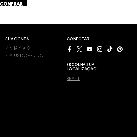
COMPRAR
SUA CONTA
CONECTAR
MINHA M·A·C
STATUS DO PEDIDO
ESCOLHA SUA
LOCALIZAÇÃO
BRASIL