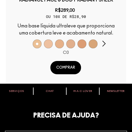
RADIANCE FACE & BODY RADIANT SHEER
R$289,00
OU 10X DE R$28,90
Uma base líquida ultraleve que proporciona
uma cobertura leve e acabamento natural.
C0
COMPRAR
SERVIÇOS
CHAT
M∙A∙C LOVER
NEWSLETTER
VOCÊ É M·A·C LOVER?
Oficialize seu sentimento. Participe do nosso programa de
fidelidade e seja recompensado pelo seu amor -
PRECISA DE AJUDA?
começando com 10% de desconto na sua próxima compra.
JUNTE-SE AOS M·A·C LOVERS