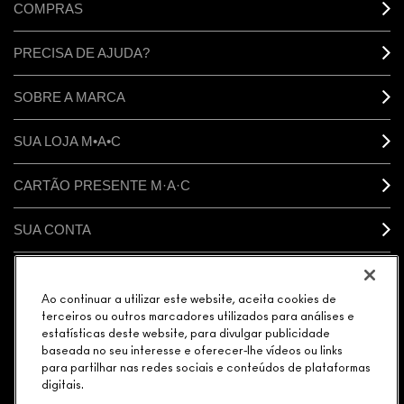
COMPRAS
PRECISA DE AJUDA?
SOBRE A MARCA
SUA LOJA M•A•C
CARTÃO PRESENTE M·A·C
SUA CONTA
CONECTAR
Ao continuar a utilizar este website, aceita cookies de
terceiros ou outros marcadores utilizados para análises e
estatísticas deste website, para divulgar publicidade
baseada no seu interesse e oferecer-lhe vídeos ou links
para partilhar nas redes sociais e conteúdos de plataformas
GERENCIAR COOKIES DO SITE
POLÍTICA DE PRIVACIDADE
digitais.
TERMOS & CONDIÇÕES
POLÍTICA M·A·C CONTRA FALSIFICADOS