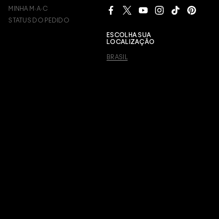
MINHA M·A·C
STATUS DO PEDIDO
OSY
ESCOLHA SUA
LOCALIZAÇÃO
BRASIL
ROSY
LDEN
SY
ROSY