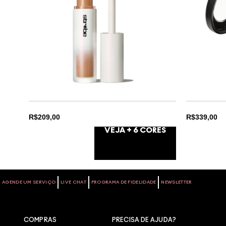
R$209,00
R$339,00
VEJA +
6
CORES
DAYLITE
CHE
AGENDE UM SERVIÇO
LIVE CHAT
PROGRAMA DE FIDELIDADE
NEWSLETTER
FLASHLITE
GLO
SUNBEAM
GOL
COMPRAS
PRECISA DE AJUDA?