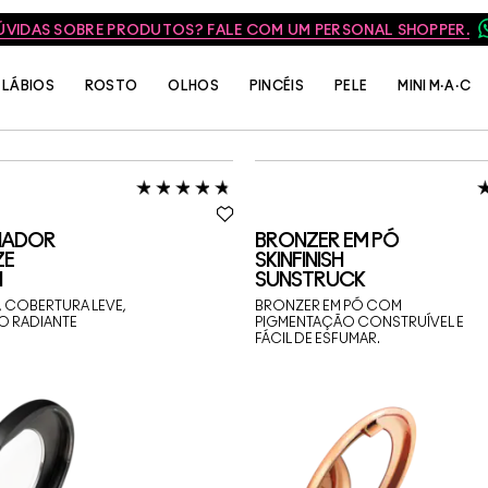
ÚVIDAS SOBRE PRODUTOS? FALE COM UM PERSONAL SHOPPER.
LÁBIOS
ROSTO
OLHOS
PINCÉIS
PELE
MINI M·A·C
INADOR
BRONZER EM PÓ
ZE
SKINFINISH
H
SUNSTRUCK
, COBERTURA LEVE,
BRONZER EM PÓ COM
O RADIANTE
PIGMENTAÇÃO CONSTRUÍVEL E
FÁCIL DE ESFUMAR.