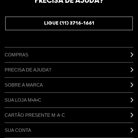
PRECISA DE AJUDA?
começando com 10% de desconto na sua próxima compra.
JUNTE-SE AOS M·A·C LOVERS
LIGUE (11) 3716-1661
COMPRAS
PRECISA DE AJUDA?
SOBRE A MARCA
SUA LOJA M•A•C
CARTÃO PRESENTE M·A·C
SUA CONTA