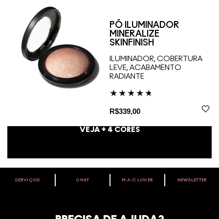
PÓ ILUMINADOR
MINERALIZE
SKINFINISH
ILUMINADOR, COBERTURA
LEVE, ACABAMENTO
RADIANTE
R$339,00
VEJA +
4
CORES
SERVIÇOS
CHAT
M∙A∙C LOVER
NEWSLETTER
VOCÊ É M·A·C LOVER?
Oficialize seu sentimento. Participe do nosso programa de
fidelidade e seja recompensado pelo seu amor -