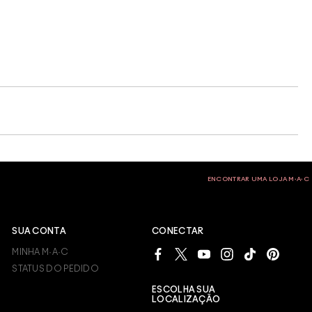
ENCONTRAR UMA LOJA M∙A∙C
SUA CONTA
CONECTAR
MINHA M·A·C
STATUS DO PEDIDO
ESCOLHA SUA
LOCALIZAÇÃO