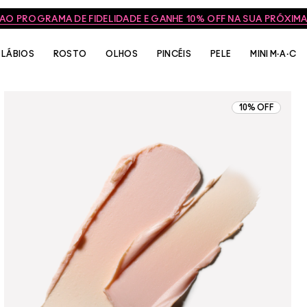
 AO PROGRAMA DE FIDELIDADE E GANHE 10% OFF NA SUA PRÓXI
LÁBIOS
ROSTO
OLHOS
PINCÉIS
PELE
MINI M·A·C
10% OFF