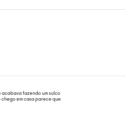
 e acabava fazendo um sulco
do chego em casa parece que