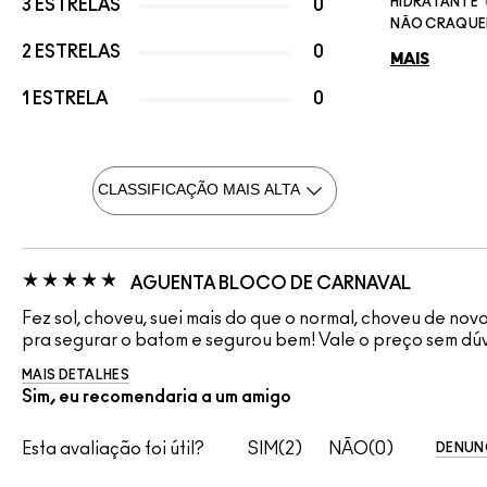
HIDRATANTE
3 ESTRELAS
0
NÃO CRAQUE
2 ESTRELAS
0
MAIS
1 ESTRELA
0
AGUENTA BLOCO DE CARNAVAL
Fez sol, choveu, suei mais do que o normal, choveu de no
pra segurar o batom e segurou bem! Vale o preço sem dúv
MAIS DETALHES
Sim, eu recomendaria a um amigo
Esta avaliação foi útil?
2
0
DENUN