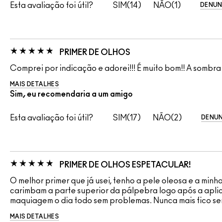
Esta avaliação foi útil?
14
1
DENUN
PRIMER DE OLHOS
Comprei por indicação e adorei!!! É muito bom!! A sombra 
MAIS DETALHES
Sim, eu recomendaria a um amigo
Esta avaliação foi útil?
17
2
DENUN
PRIMER DE OLHOS ESPETACULAR!
O melhor primer que já usei, tenho a pele oleosa e a minh
carimbam a parte superior da pálpebra logo após a apli
maquiagem o dia todo sem problemas. Nunca mais fico sem!
MAIS DETALHES