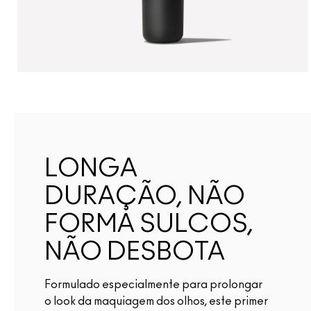
LONGA
DURAÇÃO, NÃO
FORMA SULCOS,
NÃO DESBOTA
Formulado especialmente para prolongar
o look da maquiagem dos olhos, este primer