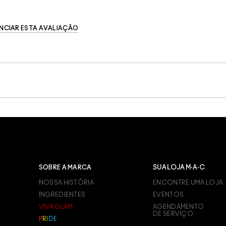
NCIAR ESTA AVALIAÇÃO
SOBRE A MARCA
SUA LOJA M·A·C
NOSSA HISTÓRIA
ENCONTRE UMA LOJA
INGREDIENTES
EVENTOS
VIVA GLAM
AGENDAMENTO
DE SERVIÇO
P
R
I
D
E