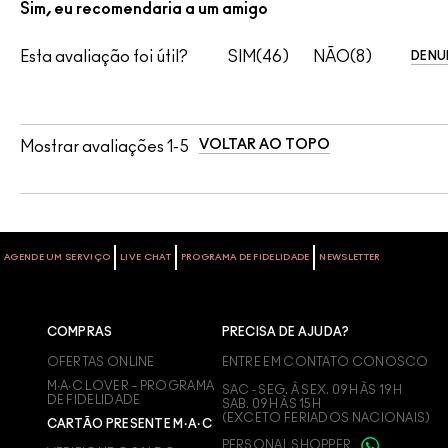
Sim, eu recomendaria a um amigo
Esta avaliação foi útil?
46
8
DENU
VOLTAR AO TOPO
Mostrar avaliações
1-5
AGENDE UM SERVIÇO
LIVE CHAT
PROGRAMA DE FIDELIDADE
NEWSLETTER
COMPRAS
PRECISA DE AJUDA?
OFERTAS ONLINE
ENTRE EM CONTATO CONOSCO
M∙A∙C LOVER – PROGRAMA
SAC - SEG. À SEX. 09H ÀS 19H
DE FIDELIDADE
SAB. 09H ÀS 15H
(EXCETO FERIADOS NACIONAIS)
CARTÃO PRESENTE M·A·C
PERSONAL SHOPPER