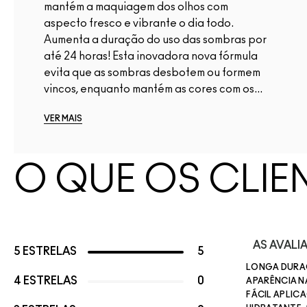
mantém a maquiagem dos olhos com
aspecto fresco e vibrante o dia todo.
Aumenta a duração do uso das sombras por
até 24 horas! Esta inovadora nova fórmula
evita que as sombras desbotem ou formem
vincos, enquanto mantém as cores com os...
VER MAIS
O QUE OS CLIE
AS AVAL
5 ESTRELAS
5
LONGA DUR
4 ESTRELAS
0
APARÊNCIA 
FÁCIL APLIC