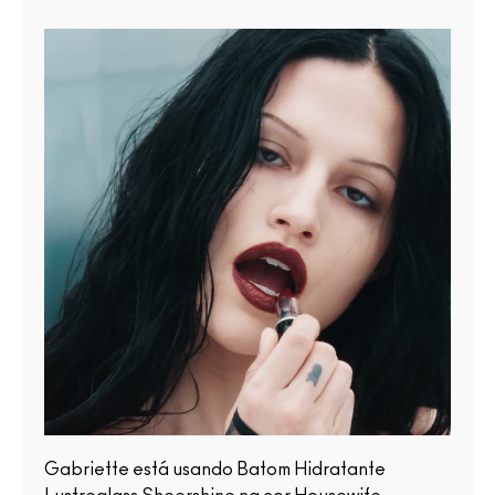
Gabriette está usando Batom Hidratante
JT es