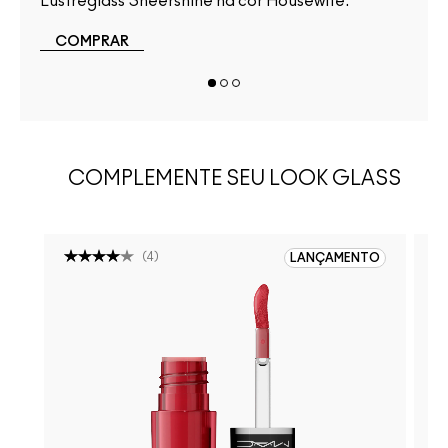
Lustreglass Sheershine na cor Housewife.
Stain
COMPRAR
CO
COMPLEMENTE SEU LOOK GLASS
(
4
)
LANÇAMENTO