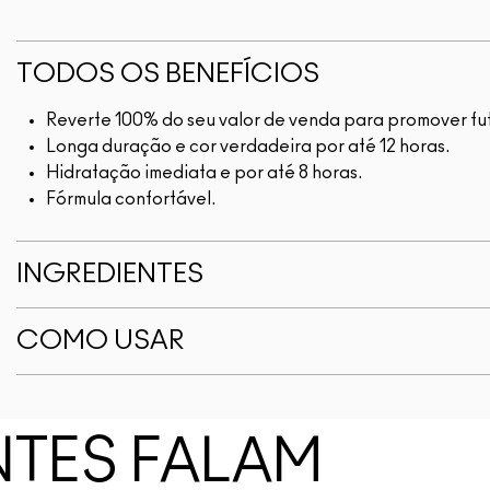
TODOS OS BENEFÍCIOS
Reverte 100% do seu valor de venda para promover futu
Longa duração e cor verdadeira por até 12 horas.
Hidratação imediata e por até 8 horas.
Fórmula confortável.
INGREDIENTES
COMO USAR
NTES FALAM